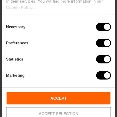
of their services. You will find more information in our
Cookie Policy
.
Consent
Necessary
Selection
Preferences
Statistics
Marketing
Biglietti per l'intero complesso della Città
delle Arti e delle Scienze
ACCEPT
4.8
- 288 recensioni
10% Sconto VLC Tourist Card
ACCEPT SELECTION