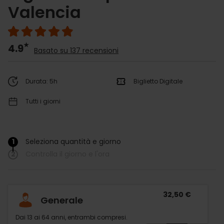
Valencia
4.9
Basato su 137 recensioni
Durata: 5h
Biglietto Digitale
Tutti i giorni
1
Seleziona quantità e giorno
/
2
Controlla il giorno e l'ora
32,50 €
Generale
Dai 13 ai 64 anni, entrambi compresi.