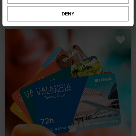
51,25 €
Da
DENY