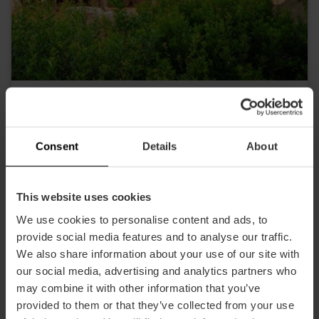
Valencia Tourist Card da 72 ore e
biglietto per l’Oceanogràfic, il Museo
delle Scienze, all'Hemisfèric e al Bioparc
Consent
Details
About
4.9
- 616 recensioni
This website uses cookies
105,63 €
Da
113,75 €
We use cookies to personalise content and ads, to
provide social media features and to analyse our traffic.
We also share information about your use of our site with
our social media, advertising and analytics partners who
may combine it with other information that you’ve
provided to them or that they’ve collected from your use