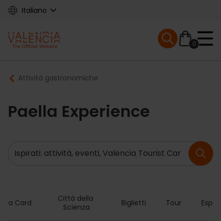
Skip
Italiano
to
main
Mobile menu ex
content
0
Main
Breadcrumb
Attività gastronomiche
navigation
Paella Experience
Ricerca
Città della 
ncia Card
Biglietti
Tour
Esper
Scienza