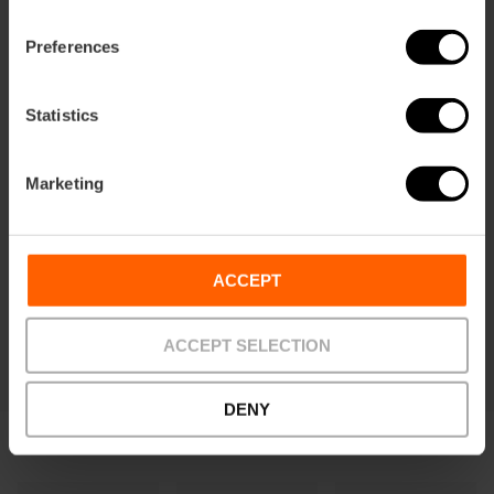
Preferences
Vivi la Paella Experience: impara a
Statistics
cucinare come da tradizione
5
- 2 recensioni
Marketing
10% Sconto VLC Tourist Card
Durata: 2h 30m
ACCEPT
62,00 €
Da
ACCEPT SELECTION
DENY