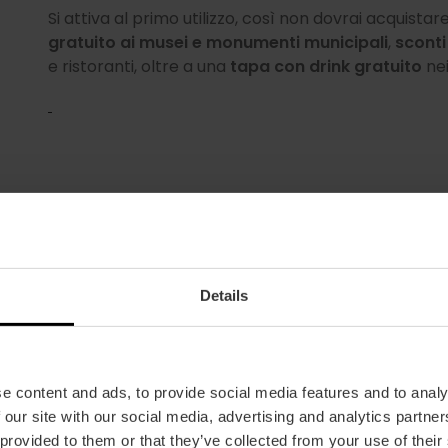
Si attiva al primo utilizzo, così non dovrai acquistare 
gratuito ai musei e monumenti municipali
,
sconti
e ristoranti, oltre a una
tapa con drink gratuito
nei
Details
e content and ads, to provide social media features and to analy
 our site with our social media, advertising and analytics partn
Biglietto singolo per zone
 provided to them or that they’ve collected from your use of their