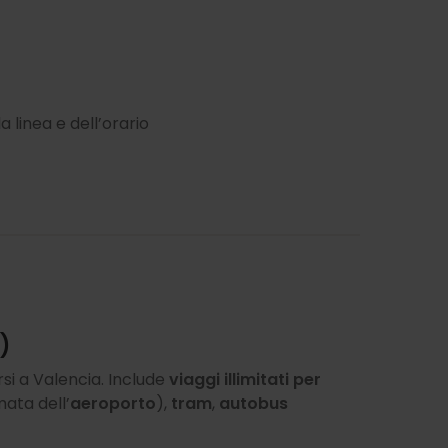
a linea e dell’orario
)
i a Valencia. Include
viaggi illimitati per
mata dell’
aeroporto
),
tram
,
autobus