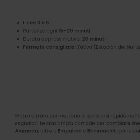
Linee 3 e 5
Partenze ogni
15–20 minuti
Durata approssimativa:
20 minuti
Fermate consigliate:
Xàtiva (Estación del Nort
Metro e tram permettono di spostarsi rapidament
segnalati. Le stazioni più comode per cambiare lin
Alameda
, oltre a
Empalme
e
Benimaclet
per le co