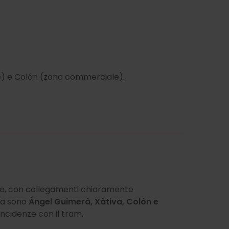
e) e Colón (zona commerciale).
e, con collegamenti chiaramente
ea sono
Àngel Guimerà, Xàtiva, Colón e
incidenze con il tram.