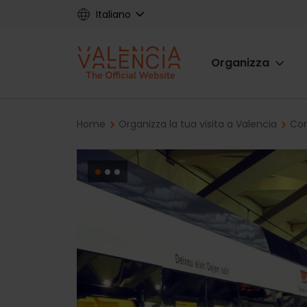
Skip
Italiano
to
main
Main
content
Organizza
navigat
Breadcrumb
Home
Organizza la tua visita a Valencia
Com