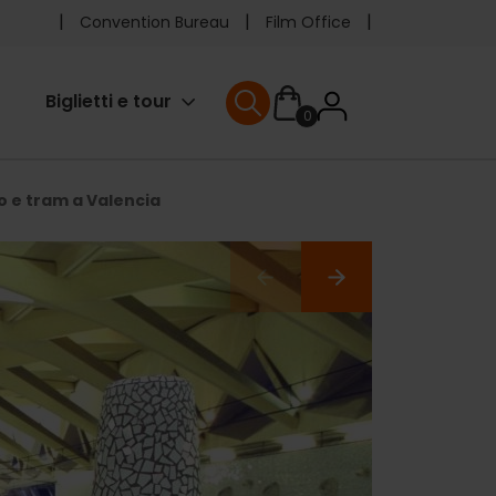
Pre
Convention Bureau
Film Office
header
User
Biglietti e tour
0
menu
User menu
accoun
o e tram a Valencia
menu