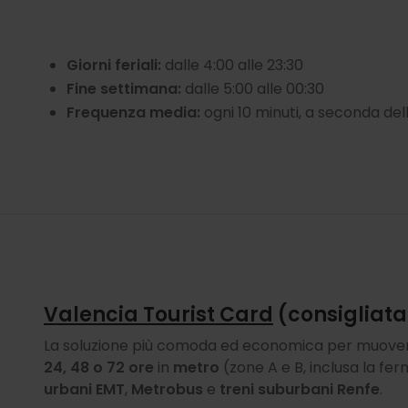
Giorni feriali:
dalle 4:00 alle 23:30
Fine settimana:
dalle 5:00 alle 00:30
Frequenza media:
ogni 10 minuti, a seconda dell
Valencia Tourist Card
(consigliata
La soluzione più comoda ed economica per muovers
24, 48 o 72 ore
in
metro
(zone A e B, inclusa la fer
urbani EMT
,
Metrobus
e
treni suburbani Renfe
.