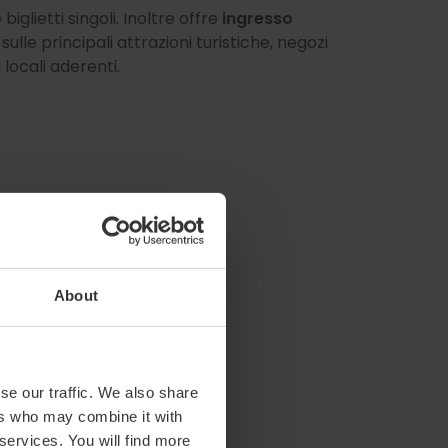
biglietti singoli. Inoltre offre
ingresso
sulle principali attrazioni turistiche, negozi
 locali aderenti.
About
se our traffic. We also share
ers who may combine it with
 services. You will find more