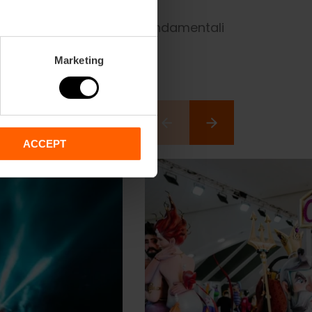
la cremà, vivi i momenti fondamentali
Marketing
ACCEPT