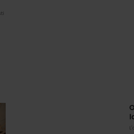
ti
O
l
L'