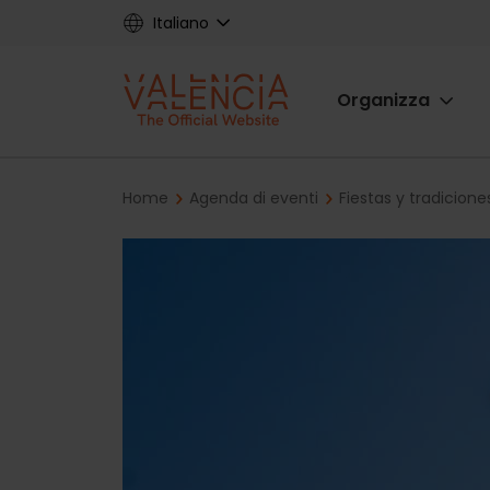
Skip
Italiano
to
main
Main
content
Organizza
navigat
Breadcrumb
Home
Agenda di eventi
Fiestas y tradicion