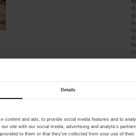
c
d
da
li
la
di
fo
ca
no
Details
e content and ads, to provide social media features and to analy
 our site with our social media, advertising and analytics partn
 19 giorni di eventi legati a
 provided to them or that they’ve collected from your use of their