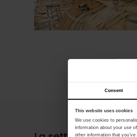
Consent
This website uses cookies
We use cookies to personalis
information about your use of
La settimana fallera e
other information that you’ve