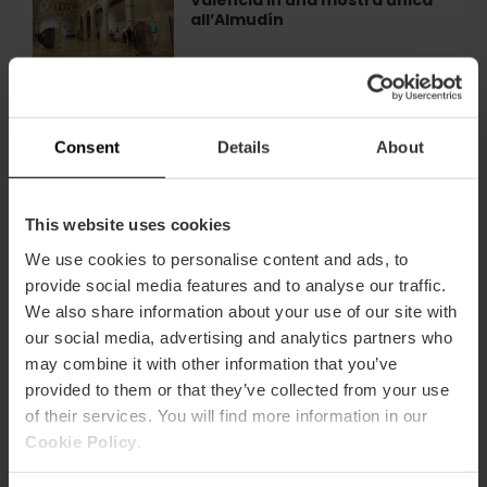
Valencia in una mostra unica
il
Valencia
all’Almudín
Sacro
Graal
di
Valencia
L'esposizione di Anselm Kiefer
L'esposizione
in
arriva a Valencia
di
una
Consent
Details
About
Anselm
mostra
Kiefer
unica
arriva
all’Almudín
a
This website uses cookies
Mostra "Roma in miniatura" a
Mostra
Valencia
Valencia
"Roma
We use cookies to personalise content and ads, to
in
provide social media features and to analyse our traffic.
miniatura"
We also share information about your use of our site with
a
our social media, advertising and analytics partners who
Valencia
Visita guidata dello Stadio
Visita
may combine it with other information that you’ve
Ciutat de València
guidata
provided to them or that they’ve collected from your use
dello
of their services. You will find more information in our
Stadio
Ciutat
Cookie Policy
.
de
Itinerari guidati in moto per
Itinerari