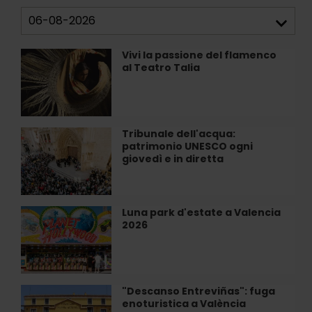
Vivi la passione del flamenco
Vivi
al Teatro Talia
la
passione
del
flamenco
al
Tribunale dell'acqua:
Tribunale
Teatro
patrimonio UNESCO ogni
dell'acqua:
Talia
giovedì e in diretta
patrimonio
UNESCO
ogni
giovedì
Luna park d'estate a Valencia
Luna
e
2026
park
in
d'estate
diretta
a
Valencia
2026
"Descanso Entreviñas": fuga
"Descanso
enoturistica a València
Entreviñas":