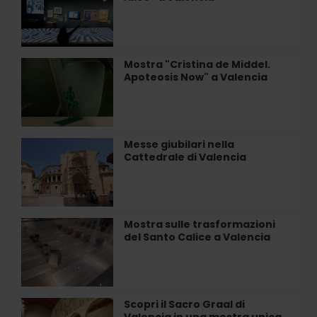
e
attività
“I
mondi
di
Mostra "Cristina de Middel.
Mostra
Alice”
Apoteosis Now" a Valencia
"Cristina
a
de
Valencia
Middel.
Apoteosis
Now"
Messe giubilari nella
Messe
a
Cattedrale di Valencia
giubilari
Valencia
nella
Cattedrale
di
Valencia
Mostra sulle trasformazioni
Mostra
del Santo Calice a Valencia
sulle
trasformazioni
del
Santo
Calice
Scopri il Sacro Graal di
Scopri
a