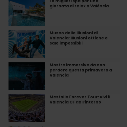
Le migliori spa per una
Le
terra
di
giornata di relax a València
migliori
vicino
Valencia
spa
a…
per
una
giornata
Museo delle Illusioni di
Museo
di
Valencia: Illusioni ottiche e
delle
relax
sale impossibili
Illusioni
a
di
València
Valencia:
Illusioni
Mostre immersive da non
Mostre
ottiche
perdere questa primavera a
immersive
e
Valencia
da
sale
non
impossibili
perdere
questa
Mestalla Forever Tour: vivi il
Mestalla
primavera
Valencia CF dall’interno
Forever
a
Tour:
Valencia
vivi
il