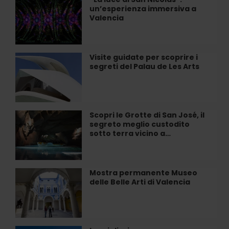
un’esperienza immersiva a
luce
Valencia
di
San
Nicolás”:
un’esperienza
Visite guidate per scoprire i
Visite
immersiva
segreti del Palau de Les Arts
guidate
a
per
Valencia
scoprire
i
segreti
Scopri le Grotte di San José, il
Scopri
del
segreto meglio custodito
le
Palau
sotto terra vicino a…
Grotte
de
di
Les
San
Arts
José,
Mostra permanente Museo
Mostra
il
delle Belle Arti di Valencia
permanente
segreto
Museo
meglio
delle
custodito
Belle
sotto
Arti