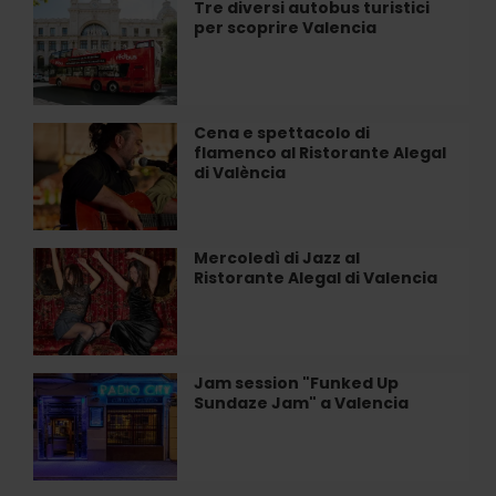
Valencia
Tre diversi autobus turistici
Tre
CF
per scoprire Valencia
diversi
dall’interno
autobus
turistici
per
scoprire
Cena e spettacolo di
Cena
Valencia
flamenco al Ristorante Alegal
e
di València
spettacolo
di
flamenco
al
Mercoledì di Jazz al
Mercoledì
Ristorante
Ristorante Alegal di Valencia
di
Alegal
Jazz
di
al
València
Ristorante
Alegal
Jam session "Funked Up
Jam
di
Sundaze Jam" a Valencia
session
Valencia
"Funked
Up
Sundaze