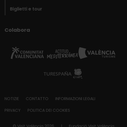
Biglietti e tour
Colabora
Footer
NOTIZIE
CONTATTO
INFORMAZIONI LEGALI
about
PRIVACY
POLITICA DEI COOKIES
© Visit València 2026
|
Fundació Visit València