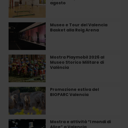
agosto
Valencia:
tutto
quello
che
Museo e Tour del Valencia
Museo
puoi
Basket alla Roig Arena
e
vedere
Tour
ad
del
agosto
Valencia
Basket
Mostra Playmobil 2026 al
Mostra
alla
Museo Storico Militare di
Playmobil
Roig
València
2026
Arena
al
Museo
Storico
Promozione estiva del
Promozione
Militare
BIOPARC Valencia
estiva
di
del
València
BIOPARC
Valencia
Mostra e attività “I mondi di
Mostra
Alice” a Valencia