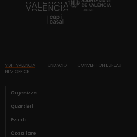
https://fundacion.visitvalencia.com/
Footer
VISIT VALENCIA
FUNDACIÓ
CONVENTION BUREAU
FILM OFFICE
domains
Organizza
Quartieri
Eventi
Cosa fare