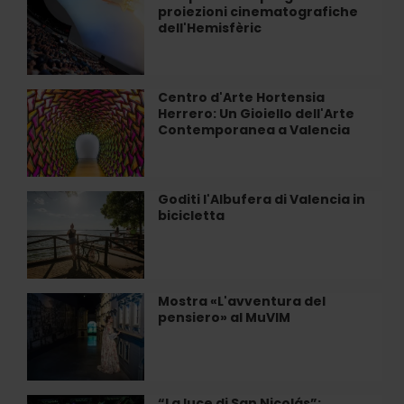
los
proiezioni cinematografiche
perderti
Santos
dell'Hemisfèric
il
Juanes
programma
a
di
Valencia
proiezioni
Centro d'Arte Hortensia
Centro
cinematografiche
Herrero: Un Gioiello dell'Arte
d'Arte
dell'Hemisfèric
Contemporanea a Valencia
Hortensia
Herrero:
Un
Gioiello
Goditi l'Albufera di Valencia in
Goditi
dell'Arte
bicicletta
l'Albufera
Contemporanea
di
a
Valencia
Valencia
in
bicicletta
Mostra «L'avventura del
Mostra
pensiero» al MuVIM
«L'avventura
del
pensiero»
al
MuVIM
“La luce di San Nicolás”:
“La