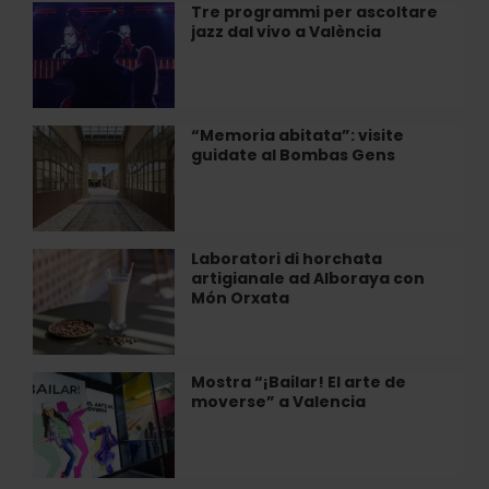
Jam"
Tre programmi per ascoltare
Tre
a
jazz dal vivo a València
programmi
Valencia
per
ascoltare
jazz
dal
“Memoria abitata”: visite
“Memoria
vivo
guidate al Bombas Gens
abitata”:
a
visite
València
guidate
al
Bombas
Laboratori di horchata
Laboratori
Gens
artigianale ad Alboraya con
di
Món Orxata
horchata
artigianale
ad
Alboraya
Mostra “¡Bailar! El arte de
Mostra
con
moverse” a Valencia
“¡Bailar!
Món
El
Orxata
arte
de