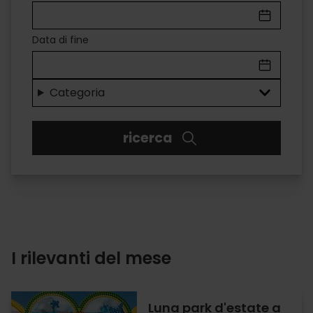
A
VALÈNCIA
Data di fine
Divertimento
per
Categoria
tutti
ricerca
i
gusti
I rilevanti del mese
Luna park d'estate a