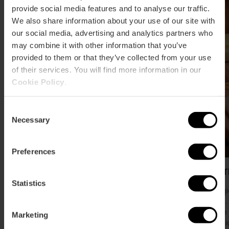
provide social media features and to analyse our traffic.
We also share information about your use of our site with
our social media, advertising and analytics partners who
may combine it with other information that you’ve
provided to them or that they’ve collected from your use
of their services. You will find more information in our
Cookie Policy
.
Consent
Necessary
Selection
Preferences
Centro de Bienestar Al Amira
Nava T
Statistics
Trattamenti naturali e personalizzati per corpo
Massaggio
e anima: massaggi, bagni, shiatsu, riflessologia
València.
e aromaterapia a València.
terapiste 
Marketing
Thailandi