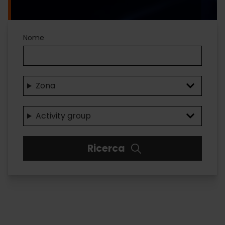
Associated
Nome
resources
VV
Zona
-
Business
Activity group
activity
Ricerca