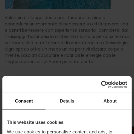
Valencia è il luogo ideale per staccare la spina e
concedersi un momento di benessere. In città troverai spa
e centri benessere con esperienze sensoriali complete: dai
massaggi thailandesi in ambienti di lusso ai percorsi termali
sul mare, fino a trattamenti di aromaterapia e riflessologia.
Ogni spazio offre un modo unico per rivitalizzare corpo e
mente. Lasciati coccolare e ricarica le energie con le
migliori opzioni di self-care pensate per te.
Consent
Details
About
Le migliori spa per rilassarsi
This website uses cookies
We use cookies to personalise content and ads, to