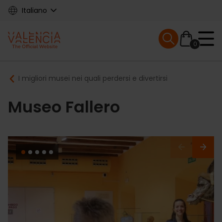
Skip
Italiano
to
main
Mobile menu ex
content
0
Main
Breadcrumb
I migliori musei nei quali perdersi e divertirsi
navigation
Museo Fallero