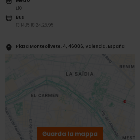
Metro
L10
Bus
13,
14,
15,
18,
24,
25,
95
Plaza Monteolivete, 4, 46006, Valencia, España
ose
ebar
p
Guarda la mappa
r