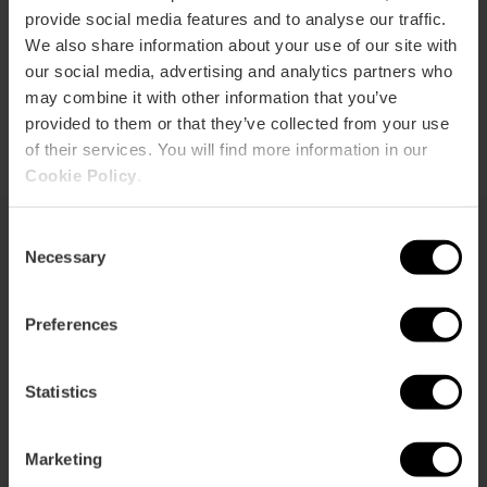
Email*
provide social media features and to analyse our traffic.
We also share information about your use of our site with
+34 963 525 478
our social media, advertising and analytics partners who
Acquistare i biglietti
may combine it with other information that you’ve
provided to them or that they’ve collected from your use
of their services. You will find more information in our
Cookie Policy
.
Consent
Necessary
Selection
Cosa vedere
Preferences
Statistics
Marketing