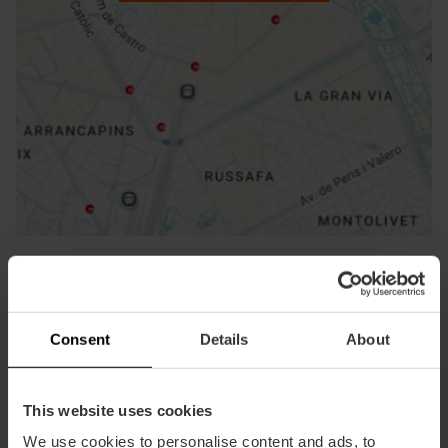
ation
Indicazioni
Consent
Details
About
Contatti
This website uses cookies
Facebook Museo Fallero
We use cookies to personalise content and ads, to