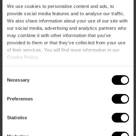
findet ein Markt zum Tauschen von
We use cookies to personalise content and ads, to
Sammelkarten sowie zum Kauf und Verkauf von
antiken, sammelbaren und handgefertigten
provide social media features and to analyse our traffic.
Gegenständen statt. Sie können Briefmarken,
We also share information about your use of our site with
Münzen, Banknoten, Postkarten, Comics,
our social media, advertising and analytics partners who
Schallplatten, Karten, Bücher, Keramik... finden.
may combine it with other information that you’ve
provided to them or that they’ve collected from your use
of their services. You will find more information in our
Cookie Policy
.
Consent
Necessary
Selection
Come arrivare
Bus
Preferences
4,
7,
27,
28,
60,
81
Statistics
Mercado Central, Plaza de la Ciudad de Brujas,
Valencia, España