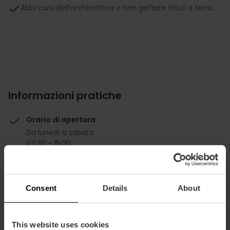
Abbi cura dell’architettura e non gettare rifiuti a terra.
Informazioni pratiche
Orario di apertura
Da lunedì a sabato
07:30 - 15:00
Giorni di chiusura
Domenica
Giorni festivi
Consent
Details
About
Informazioni utili
Sonntags, von 10 bis 13 Uhr, zwischen der Plaza
Ciudad de Brujas und der Calle de las Calabazas,
This website uses cookies