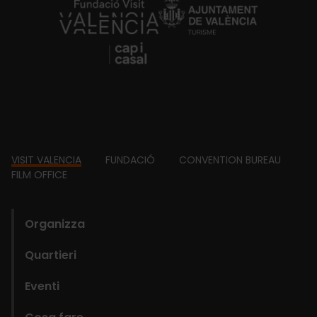
https://fundacion.visitvalencia.com/
Footer
VISIT VALENCIA
FUNDACIÓ
CONVENTION BUREAU
FILM OFFICE
domains
Organizza
Quartieri
Eventi