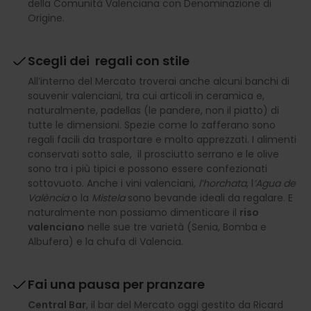
della Comunità Valenciana con Denominazione di
Origine.
Scegli dei regali con stile
All’interno del Mercato troverai anche alcuni banchi di
souvenir valenciani, tra cui articoli in ceramica e,
naturalmente, padellas (le pandere, non il piatto) di
tutte le dimensioni. Spezie come lo zafferano sono
regali facili da trasportare e molto apprezzati. I alimenti
conservati sotto sale, il prosciutto serrano e le olive
sono tra i più tipici e possono essere confezionati
sottovuoto. Anche i vini valenciani,
l’horchata
, l
’Agua de
València
o la
Mistela
sono bevande ideali da regalare. E
naturalmente non possiamo dimenticare il
riso
valenciano
nelle sue tre varietà (Senia, Bomba e
Albufera) e la chufa di Valencia.
Fai una pausa per pranzare
Central Bar
, il bar del Mercato oggi gestito da Ricard