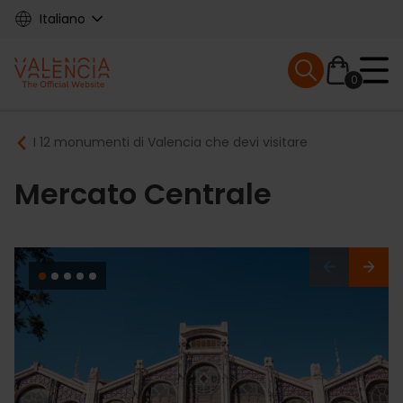
Skip
Italiano
to
main
Mobile menu ex
content
0
Main
Breadcrumb
I 12 monumenti di Valencia che devi visitare
navigation
Mercato Centrale