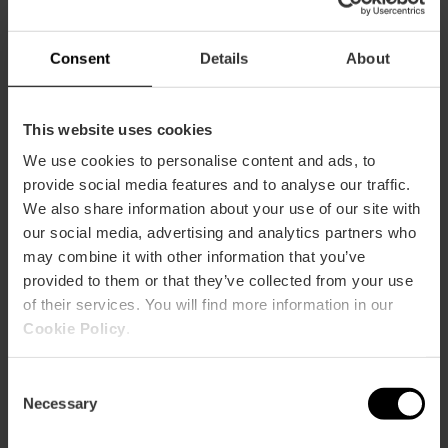
Consent
Details
About
This website uses cookies
We use cookies to personalise content and ads, to
provide social media features and to analyse our traffic.
We also share information about your use of our site with
our social media, advertising and analytics partners who
Centro Commerciale
may combine it with other information that you’ve
provided to them or that they’ve collected from your use
of their services. You will find more information in our
Cookie Policy
.
Consent
Necessary
Selection