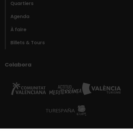
Quartiers
Agenda
À faire
Billets & Tours
Colabora