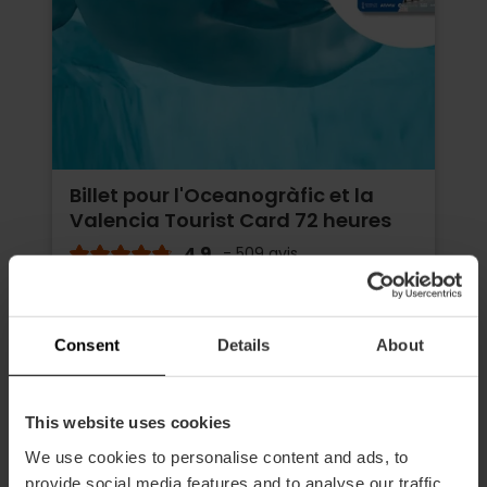
Billet pour l'Oceanogràfic et la
Valencia Tourist Card 72 heures
4.9
- 509 avis
Durée: 72h
Transport
Consent
Details
About
65,75 €
À partir de
73,05 €
This website uses cookies
We use cookies to personalise content and ads, to
provide social media features and to analyse our traffic.