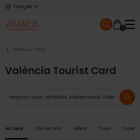
Skip
Français
to
main
Mobile menu ex
content
0
Main
Breadcrumb
Tickets & Tours
navigation
València Tourist Card
Recherche
ncia Card
Cité des Arts
Billets
Tours
Expérie