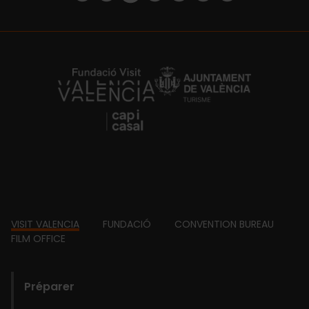
https://fundacion.visitvalencia.com/
Footer
VISIT VALENCIA
FUNDACIÓ
CONVENTION BUREAU
FILM OFFICE
domains
Préparer