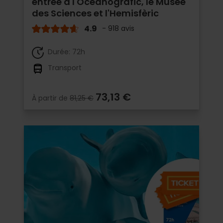
entrée à l'Oceanogràfic, le Musée
des Sciences et l'Hemisfèric
4.9
- 918 avis
Durée: 72h
Transport
73,13 €
À partir de
81,25 €