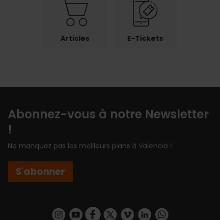
Articles
E-Tickets
Abonnez-vous à notre Newsletter
!
Ne manquez pas les meilleurs plans à Valencia !
S'abonner
https://www.instagram.com/visit_valencia/
https://www.youtube.com/user/Turisvalenc
https://www.facebook.com/Valencia.E
https://twitter.com/ValenciaEspa
https://vimeo.com/visitvalen
https://www.linkedin.com/company/turismo-valencia/
https://api.whatsapp.com/send/?