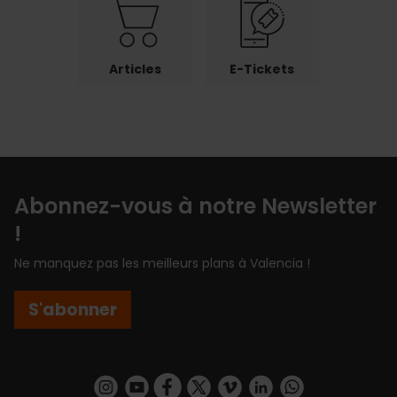
Articles
E-Tickets
Abonnez-vous à notre Newsletter
!
Ne manquez pas les meilleurs plans à Valencia !
S'abonner
https://www.instagram.com/visit_valencia/
https://www.youtube.com/user/Turisvalenc
https://www.facebook.com/Valencia.E
https://twitter.com/ValenciaEspa
https://vimeo.com/visitvalen
https://www.linkedin.com/company/turismo-valencia/
https://api.whatsapp.com/send/?