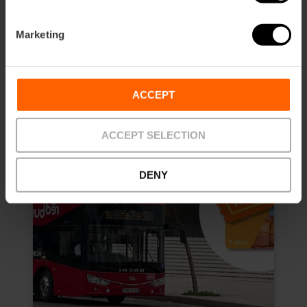
10% de réduction Web exclusif
Durée: 7 days
Marketing
13,50 €
À partir de
15,00 €
ACCEPT
ACCEPT SELECTION
DENY