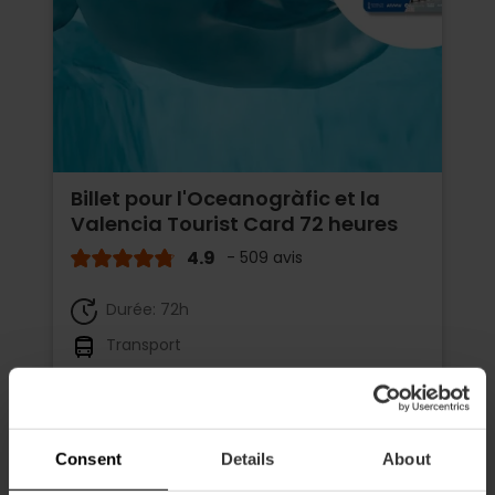
Billet pour l'Oceanogràfic et la
Valencia Tourist Card 72 heures
4.9
- 509 avis
Durée: 72h
Transport
65,75 €
À partir de
73,05 €
Consent
Details
About