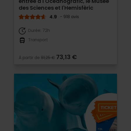
entrée à l'Oceanogràfic, le Musée
des Sciences et l'Hemisfèric
4.9
- 918 avis
Durée: 72h
Transport
73,13 €
À partir de
81,25 €