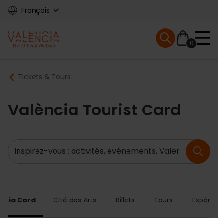
Skip
Français
to
main
Mobile menu ex
content
0
Main
Breadcrumb
Tickets & Tours
navigation
València Tourist Card
Recherche
ncia Card
Cité des Arts
Billets
Tours
Expérie