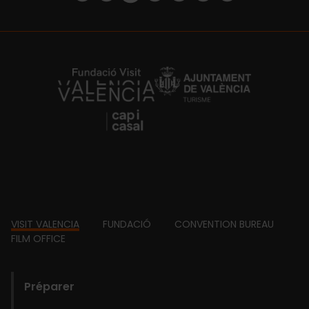
https://fundacion.visitvalencia.com/
Footer
VISIT VALENCIA
FUNDACIÓ
CONVENTION BUREAU
FILM OFFICE
domains
Préparer