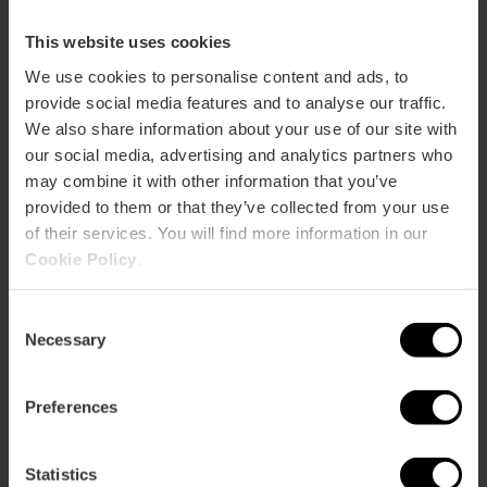
This website uses cookies
We use cookies to personalise content and ads, to
provide social media features and to analyse our traffic.
We also share information about your use of our site with
our social media, advertising and analytics partners who
may combine it with other information that you’ve
provided to them or that they’ve collected from your use
of their services. You will find more information in our
Cookie Policy
.
Consent
Necessary
Selection
Valencia Tourist Card 7 jours sans
Preferences
transports
4.8
- 156 avis
Statistics