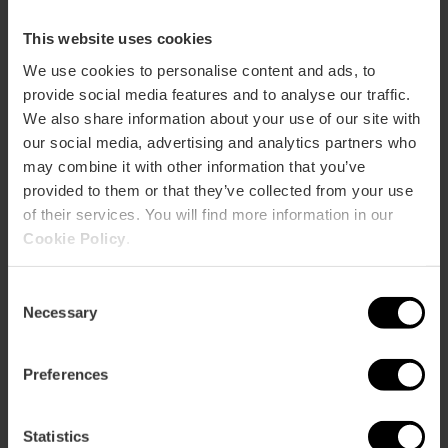
This website uses cookies
We use cookies to personalise content and ads, to
provide social media features and to analyse our traffic.
We also share information about your use of our site with
our social media, advertising and analytics partners who
may combine it with other information that you’ve
provided to them or that they’ve collected from your use
of their services. You will find more information in our
Cookie Policy
.
Consent
Necessary
Selection
Valencia Tourist Card 7 jours sans
Preferences
transports
4.8
- 156 avis
Statistics