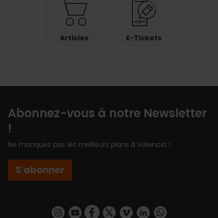
Articles
E-Tickets
Abonnez-vous à notre Newsletter
!
Ne manquez pas les meilleurs plans à Valencia !
S'abonner
https://www.instagram.com/visit_valencia/
https://www.youtube.com/user/Turisvalenc
https://www.facebook.com/Valencia.E
https://twitter.com/ValenciaEspa
https://vimeo.com/visitvalen
https://www.linkedin.com/company/turismo-valencia/
https://api.whatsapp.com/send/?