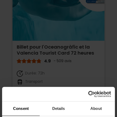
Billet pour l'Oceanogràfic et la
Valencia Tourist Card 72 heures
4.9
- 509 avis
Durée: 72h
Transport
65,75 €
À partir de
73,05 €
Consent
Details
About