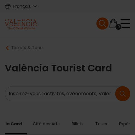
Skip
Français
to
main
Mobile menu ex
content
0
Main
Breadcrumb
Tickets & Tours
navigation
València Tourist Card
Recherche
ncia Card
Cité des Arts
Billets
Tours
Expérie