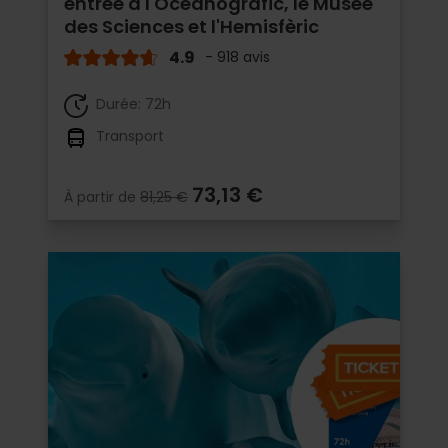
entrée à l'Oceanogràfic, le Musée
des Sciences et l'Hemisfèric
4.9
- 918 avis
Durée: 72h
Transport
73,13 €
À partir de
81,25 €