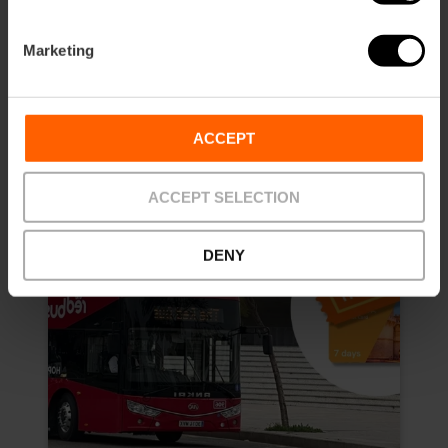
10% de réduction Web exclusif
Durée: 7 days
Marketing
13,50 €
À partir de
15,00 €
ACCEPT
ACCEPT SELECTION
DENY