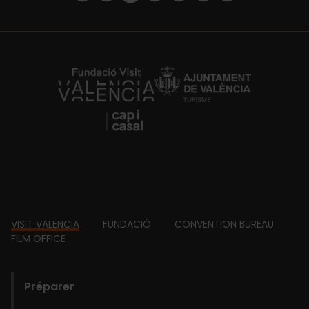
https://fundacion.visitvalencia.com/
Footer
VISIT VALENCIA
FUNDACIÓ
CONVENTION BUREAU
FILM OFFICE
domains
Préparer