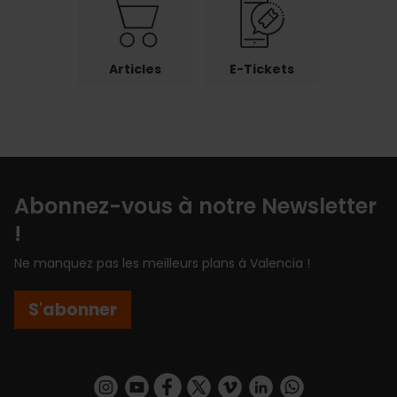
Articles
E-Tickets
Abonnez-vous à notre Newsletter
!
Ne manquez pas les meilleurs plans à Valencia !
S'abonner
https://www.instagram.com/visit_valencia/
https://www.youtube.com/user/Turisvalenc
https://www.facebook.com/Valencia.E
https://twitter.com/ValenciaEspa
https://vimeo.com/visitvalen
https://www.linkedin.com/company/turismo-valencia/
https://api.whatsapp.com/send/?