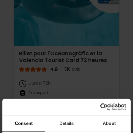
Billet pour l'Oceanogràfic et la
Valencia Tourist Card 72 heures
4.9
- 510 avis
Durée: 72h
Transport
65,75 €
À partir de
73,05 €
Consent
Details
About