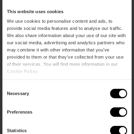
This website uses cookies
We use cookies to personalise content and ads, to
provide social media features and to analyse our traffic.
We also share information about your use of our site with
our social media, advertising and analytics partners who
may combine it with other information that you’ve
provided to them or that they’ve collected from your use
of their services. You will find more information in our
Cookie Policy
.
Consent
Necessary
Selection
Valencia Tourist Card 7 jours sans
Preferences
transports
4.8
- 157 avis
Statistics