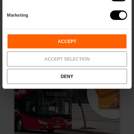
10% de réduction Web exclusif
Durée: 7 days
Marketing
13,50 €
À partir de
15,00 €
ACCEPT
ACCEPT SELECTION
DENY