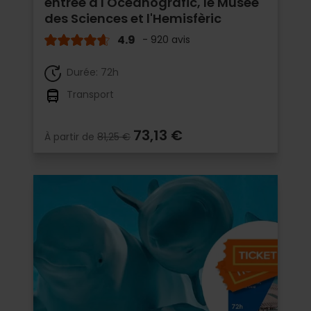
entrée à l'Oceanogràfic, le Musée
des Sciences et l'Hemisfèric
4.9
- 920 avis
Durée: 72h
Transport
73,13 €
À partir de
81,25 €