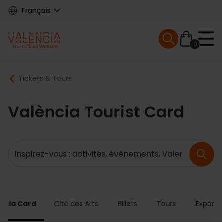
Skip
Français
to
main
Mobile menu ex
content
0
Main
Breadcrumb
Tickets & Tours
navigation
València Tourist Card
Recherche
ncia Card
Cité des Arts
Billets
Tours
Expérie