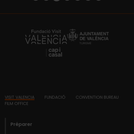
https://fundacion.visitvalencia.com/
Footer
VISIT VALENCIA
FUNDACIÓ
CONVENTION BUREAU
FILM OFFICE
domains
Préparer