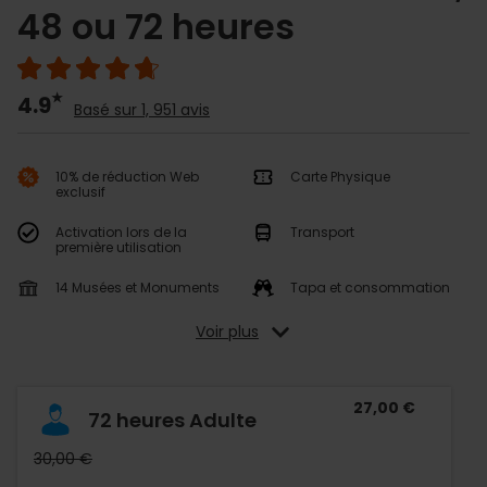
48 ou 72 heures
4.9
Basé sur 1, 951 avis
10% de réduction Web
Carte Physique
exclusif
Activation lors de la
Transport
première utilisation
14 Musées et Monuments
Tapa et consommation
Voir plus
27,00 €
72 heures Adulte
30,00 €