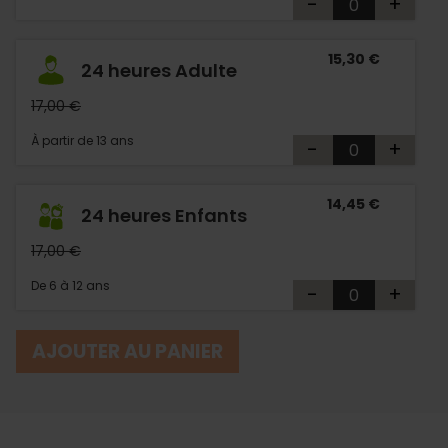
-
+
15,30 €
24 heures Adulte
17,00 €
À partir de 13 ans
-
+
14,45 €
24 heures Enfants
17,00 €
De 6 à 12 ans
-
+
AJOUTER AU PANIER