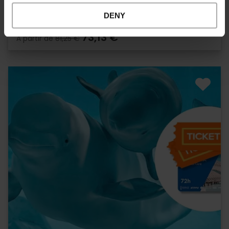
DENY
73,13 €
À partir de
81,25 €