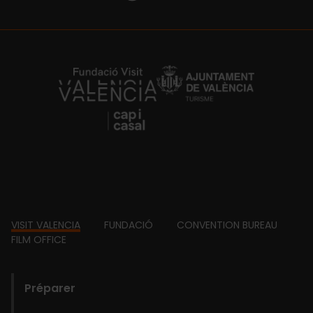
https://fundacion.visitvalencia.com/
Footer
VISIT VALENCIA
FUNDACIÓ
CONVENTION BUREAU
FILM OFFICE
domains
Préparer