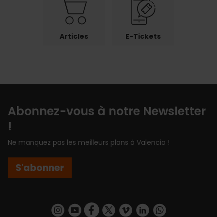
Articles
E-Tickets
Abonnez-vous à notre Newsletter
!
Ne manquez pas les meilleurs plans à Valencia !
S'abonner
https://www.instagram.com/visit_valencia/
https://www.youtube.com/user/Turisvalenc
https://www.facebook.com/Valencia.E
https://twitter.com/ValenciaEspa
https://vimeo.com/visitvalen
https://www.linkedin.com/company/turismo-valencia/
https://api.whatsapp.com/send/?