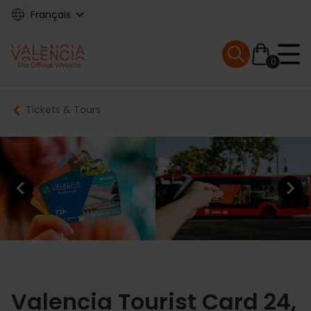
Skip
Français
to
main
Mobile menu ex
content
0
Main
Breadcrumb
Tickets & Tours
navigation
Previous element
Next elem
Valencia Tourist Card 24,