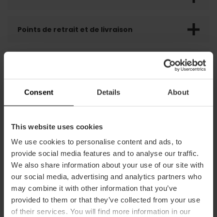
Points de retrait et de livraison
Commentaires client
Consent
Details
About
This website uses cookies
We use cookies to personalise content and ads, to
Vous pourriez aussi être
provide social media features and to analyse our traffic.
intéressés
We also share information about your use of our site with
our social media, advertising and analytics partners who
may combine it with other information that you’ve
provided to them or that they’ve collected from your use
of their services. You will find more information in our