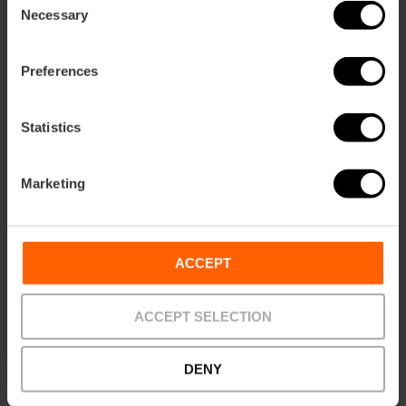
Necessary
Selection
Preferences
Vivez la Paella Experience:
apprenez à cuisiner à notre façon
Statistics
5
- 2 avis
Marketing
10% rabais VLC Tourist Card
Durée: 2h 30m
ACCEPT
62,00 €
À partir de
ACCEPT SELECTION
DENY