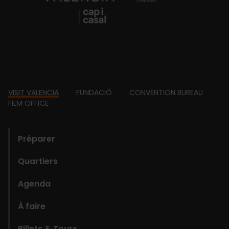
Footer
VISIT VALENCIA
FUNDACIÓ
CONVENTION BUREAU
FILM OFFICE
domains
Préparer
Quartiers
Agenda
À faire
Billets & Tours