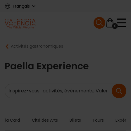
Skip
Français
to
main
Mobile menu ex
content
0
Main
Breadcrumb
Activités gastronomiques
navigation
Paella Experience
Recherche
encia Card
Cité des Arts
Billets
Tours
Expérie