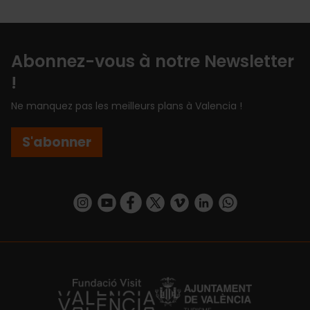
Abonnez-vous à notre Newsletter
!
Ne manquez pas les meilleurs plans à Valencia !
S'abonner
https://www.instagram.com/visit_valencia/
https://www.youtube.com/user/Turisvalenc
https://www.facebook.com/Valencia.E
https://twitter.com/ValenciaEspa
https://vimeo.com/visitvalen
https://www.linkedin.com/company/turismo-valencia/
https://api.whatsapp.com/send/?
https://fundacion.visitvalencia.com/