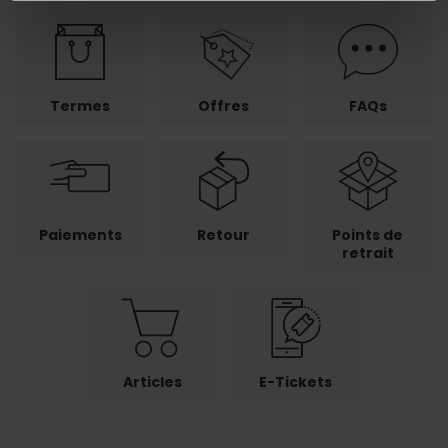
Termes
Offres
FAQs
Paiements
Retour
Points de
retrait
Articles
E-Tickets