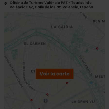
Oficina de Turismo València PAZ - Tourist Info
València PAZ, Calle de la Paz, Valencia, España
ose
ebar
p
Voir la carte
r
ation