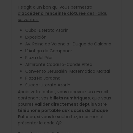
Il s’agit d’un bon qui
vous permettra
d’
accéder à l’enceinte clôturée
des Fallas
suivantes:
Cuba-Literato Azorín
Exposición
Av. Reino de Valencia- Duque de Calabria
L´Antiga de Campanar
Plaza del Pilar
Almirante Cadarso-Conde Altea
Convento Jerusalén-Matemático Marzal
Plaza Na Jordana
Sueca-Literato Azorín
Après votre achat, vous recevrez un e-mail
contenant vos
billets numériques
, que vous
pourrez
valider directement depuis votre
téléphone portable aux accès de chaque
Falla
ou, si vous le souhaitez, imprimer et
présenter le code QR.