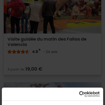
Visite guidée du matin des Fallas de
Valencia
4.6
- 24 avis
19,00 €
À partir de