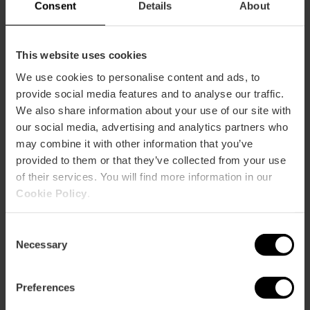
Consent
Details
About
This website uses cookies
We use cookies to personalise content and ads, to
provide social media features and to analyse our traffic.
We also share information about your use of our site with
our social media, advertising and analytics partners who
may combine it with other information that you’ve
provided to them or that they’ve collected from your use
of their services. You will find more information in our
Cookie Policy
.
Consent
Visite guidée de l'après-midi des Fallas
Necessary
Selection
de Valencia
4.7
- 13 avis
Preferences