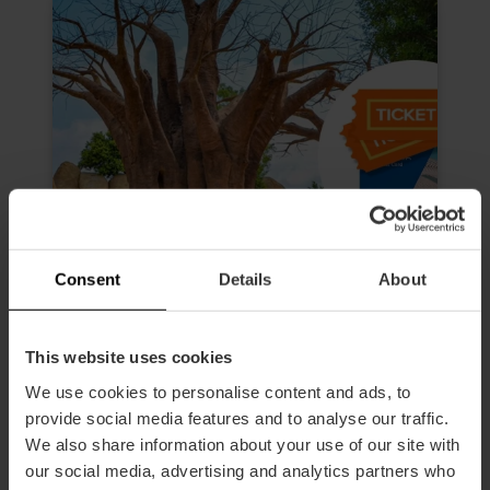
Consent
Details
About
This website uses cookies
We use cookies to personalise content and ads, to
Valencia Tourist Card 72 heures et
provide social media features and to analyse our traffic.
entrée à Oceanogràfic, Musée des
We also share information about your use of our site with
sciences, Hemisfèric et Bioparc
our social media, advertising and analytics partners who
4.9
- 618 avis