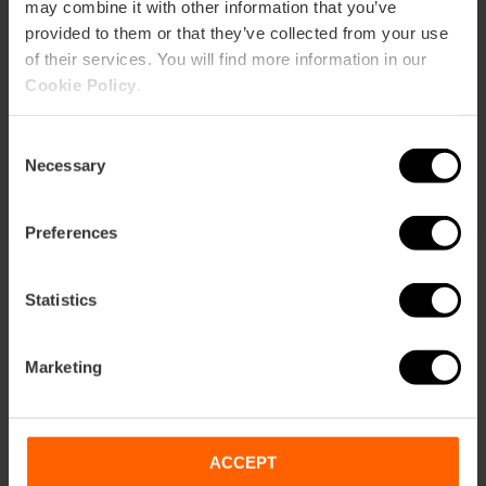
may combine it with other information that you’ve
provided to them or that they’ve collected from your use
Durée: 72h
of their services. You will find more information in our
Transport
Cookie Policy
.
105,63 €
À partir de
113,75 €
Consent
Necessary
Selection
Preferences
Statistics
Marketing
Termes
Offres
FAQs
ACCEPT