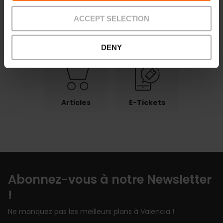
ACCEPT SELECTION
Paiements
Retour
Points de
retrait
DENY
Articles
E-Tickets
Abonnez-vous à notre Newsletter
!
Ne manquez pas les meilleurs plans à Valencia !