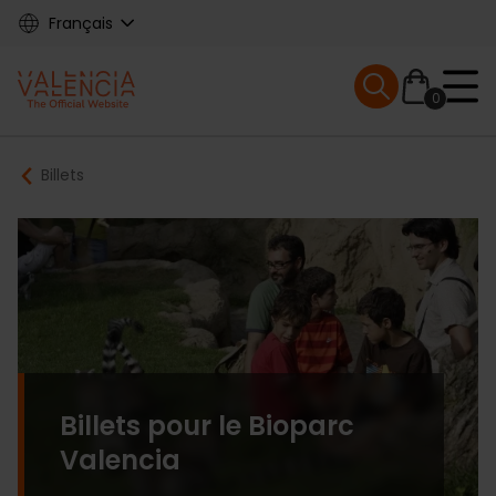
Skip
Français
to
main
Mobile menu ex
content
0
Main
Breadcrumb
Billets
navigation
Billets pour le Bioparc
Valencia