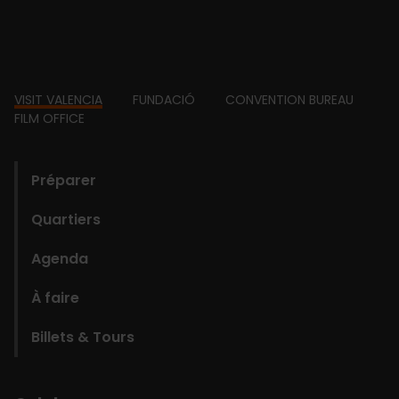
Footer
VISIT VALENCIA
FUNDACIÓ
CONVENTION BUREAU
FILM OFFICE
domains
Préparer
Quartiers
Agenda
À faire
Billets & Tours