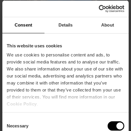
Consent
Details
About
Avec plus de 500 espèces représentées par 45 000
This website uses cookies
spécimens, l'Oceanogràfic est l'aquarium le plus grand
We use cookies to personalise content and ads, to
d'Europe, un véritable hommage aux mers et aux océans
provide social media features and to analyse our traffic.
de la planète.
We also share information about your use of our site with
our social media, advertising and analytics partners who
Voir plus
may combine it with other information that you’ve
provided to them or that they’ve collected from your use
of their services. You will find more information in our
Bioparc Valencia
Cookie Policy
.
Consent
Necessary
Selection