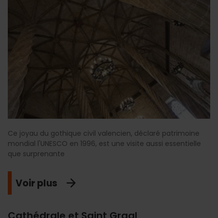
Ce joyau du gothique civil valencien, déclaré patrimoine
mondial l'UNESCO en 1996, est une visite aussi essentielle
que surprenante
Voir plus
Cathédrale et Saint Graal