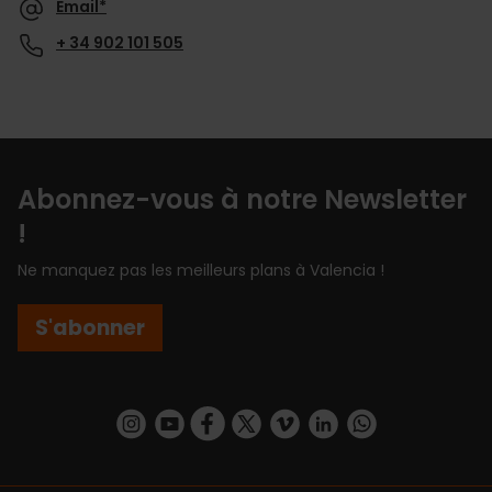
Email*
+ 34 902 101 505
Abonnez-vous à notre Newsletter
!
Ne manquez pas les meilleurs plans à Valencia !
S'abonner
https://www.instagram.com/visit_valencia/
https://www.youtube.com/user/Turisvalenc
https://www.facebook.com/Valencia.E
https://twitter.com/ValenciaEspa
https://vimeo.com/visitvalen
https://www.linkedin.com/company/turismo-valencia/
https://api.whatsapp.com/send/?