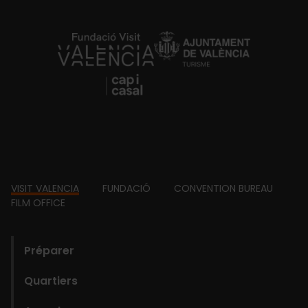
https://fundacion.visitvalencia.com/
Footer
VISIT VALENCIA
FUNDACIÓ
CONVENTION BUREAU
FILM OFFICE
domains
Préparer
Quartiers