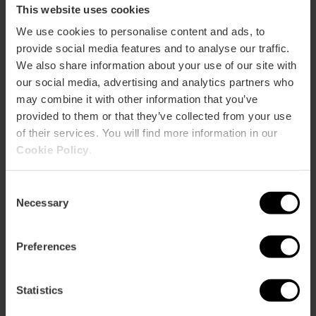
This website uses cookies
Metro
We use cookies to personalise content and ads, to
L1,
L2,
L4
provide social media features and to analyse our traffic.
Bus
We also share information about your use of our site with
62,
99
our social media, advertising and analytics partners who
may combine it with other information that you’ve
provided to them or that they’ve collected from your use
Avenida Cortes Valencianas, 59 46015 València
of their services. You will find more information in our
Cookie Policy
.
Consent
Necessary
Selection
Preferences
ose
ebar
Statistics
p