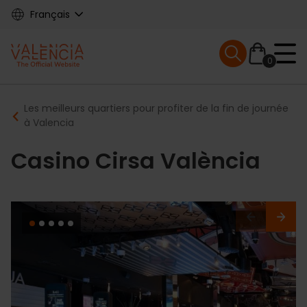
Skip
Français
to
main
Mobile menu ex
content
0
Main
Breadcrumb
Les meilleurs quartiers pour profiter de la fin de journée
navigation
à Valencia
Casino Cirsa València