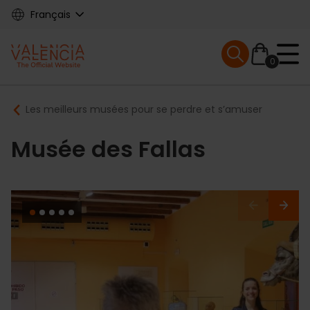
Skip
Français
to
main
Mobile menu ex
content
0
Main
Breadcrumb
Les meilleurs musées pour se perdre et s’amuser
navigation
Musée des Fallas