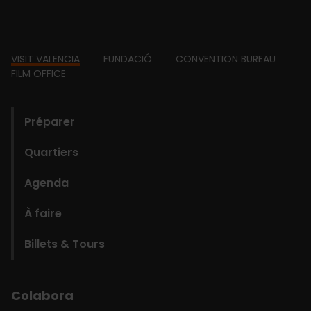
Footer
VISIT VALENCIA
FUNDACIÓ
CONVENTION BUREAU
FILM OFFICE
domains
Préparer
Quartiers
Agenda
À faire
Billets & Tours
Colabora