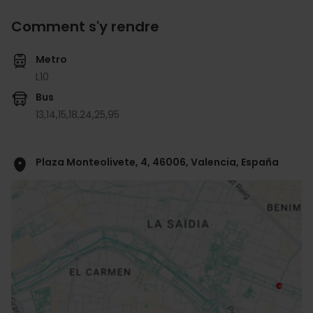
Comment s'y rendre
Metro
L10
Bus
13,
14,
15,
18,
24,
25,
95
Plaza Monteolivete, 4, 46006, Valencia, España
ose