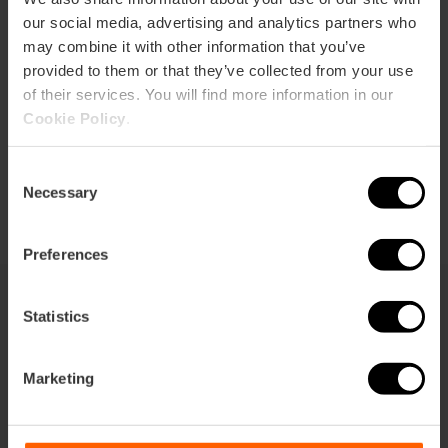
Contact
our social media, advertising and analytics partners who
may combine it with other information that you’ve
Facebook Museo Fallero
provided to them or that they’ve collected from your use
Email*
of their services. You will find more information in our
Cookie Policy
.
+34 963 525 478
Acheter des billets
Consent
Necessary
Selection
Preferences
Statistics
Que voir
Marketing