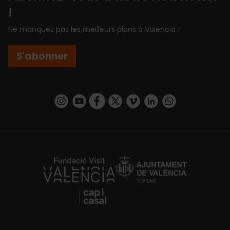
!
Ne manquez pas les meilleurs plans à Valencia !
S'abonner
https://www.instagram.com/visit_valencia/
https://www.youtube.com/user/Turisvalenc
https://www.facebook.com/Valencia.E
https://twitter.com/ValenciaEspa
https://vimeo.com/visitvalen
https://www.linkedin.com/company/turismo-valencia/
https://api.whatsapp.com/send/?
https://fundacion.visitvalencia.com/