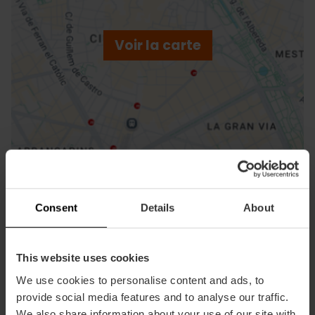
ebar
p
Voir la carte
r
ation
Directions
Consent
Details
About
This website uses cookies
We use cookies to personalise content and ads, to
provide social media features and to analyse our traffic.
We also share information about your use of our site with