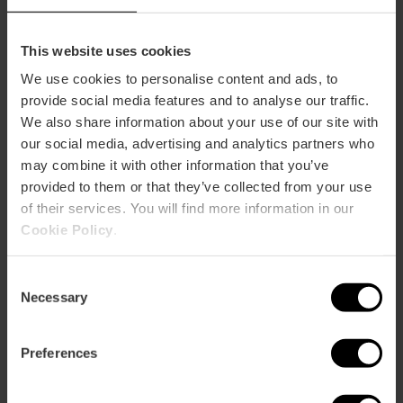
Dimanche
Jours fériés
Informations d'intérêts
This website uses cookies
Le dimanche, de 10h à 13h, entre la Plaza Ciudad
We use cookies to personalise content and ads, to
de Brujas et la Calle de las Calabazas, se tient un
provide social media features and to analyse our traffic.
marché d'échange de cartes et de vente
We also share information about your use of our site with
d'objets anciens, de collection et artisanaux. Vous
our social media, advertising and analytics partners who
y trouverez des timbres, des pièces, des billets,
may combine it with other information that you’ve
des cartes postales, des bandes dessinées, des
vinyles, des cartes, des livres, de la céramique...
provided to them or that they’ve collected from your use
of their services. You will find more information in our
Cookie Policy
.
Consent
Necessary
Selection
Comment s'y rendre
Preferences
Bus