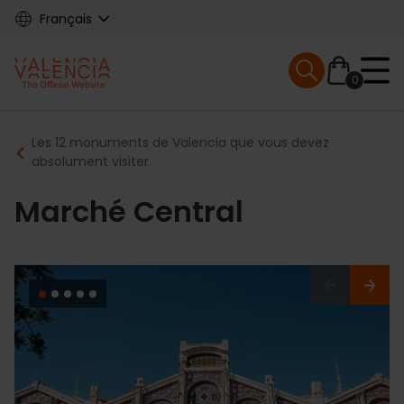
Skip
Français
to
main
Mobile menu ex
content
0
Main
Breadcrumb
Les 12 monuments de Valencia que vous devez
navigation
absolument visiter
Marché Central