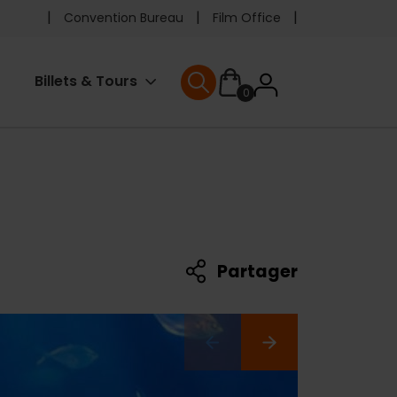
Pre
Convention Bureau
Film Office
header
User
Billets & Tours
0
menu
User menu
accoun
menu
Partager