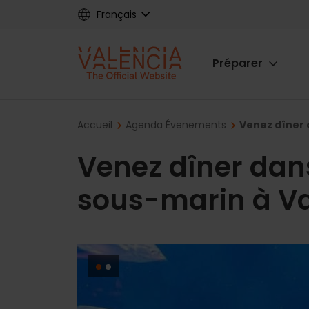
Skip
Français
to
main
Main
content
Préparer
navigat
Breadcrumb
Accueil
Agenda Évenements
Venez dîner 
Venez dîner dan
sous-marin à Va