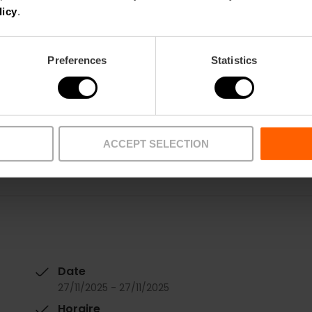
licy
.
Preferences
Statistics
Je ne veux pas manquer ça
ACCEPT SELECTION
Date
27/11/2025 - 27/11/2025
Horaire