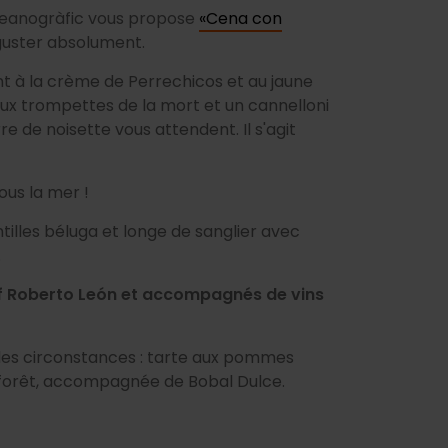
Oceanogràfic vous propose
«Cena con
guster absolument.
ant à la crème de Perrechicos et au jaune
ux trompettes de la mort et un cannelloni
e de noisette vous attendent. Il s'agit
ous la mer
!
ntilles béluga et longe de sanglier avec
.
hef Roberto León et accompagnés de vins
 des circonstances : tarte aux pommes
e forêt, accompagnée de Bobal Dulce.