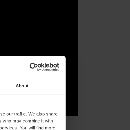
About
se our traffic. We also share
ers who may combine it with
 services. You will find more