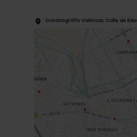
Oceanogràfic València, Calle de Edua
Close
sidebar
map
Get
your
location