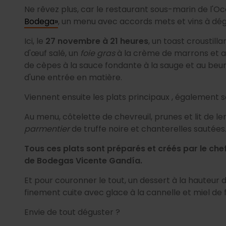
Ne rêvez plus, car le restaurant sous-marin de l'
Bodega»
, un menu avec accords mets et vins à dé
Ici, le
27 novembre à 21 heures
, un toast croustill
d'œuf salé, un
foie gras
à la crème de marrons et a
de cèpes à la sauce fondante à la sauge et au beurr
d'une entrée en matière.
Viennent ensuite les plats principaux
, également
s
Au menu, côtelette de chevreuil, prunes et lit de le
parmentier
de truffe noire et chanterelles sautées
Tous ces plats sont préparés et créés par le c
de Bodegas Vicente Gandía.
Et pour couronner le tout, un dessert à la hauteur
finement cuite avec glace à la cannelle et miel d
Envie de tout déguster ?