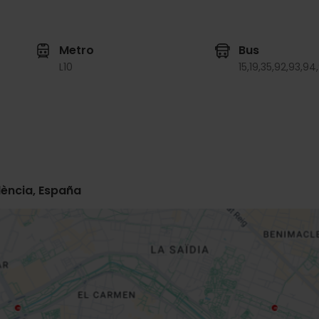
Metro
Bus
L10
15,
19,
35,
92,
93,
94,
lència, España