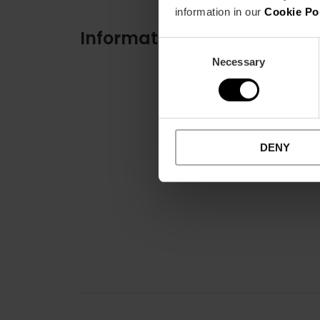
information in our
Cookie Po
Informations pratiques
Consent
Necessary
Selection
DENY