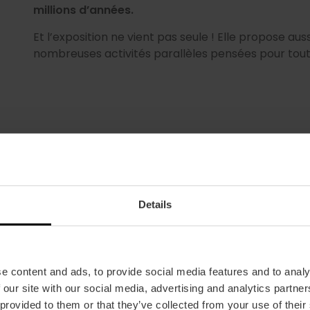
millions d’années.
Et l’exposition ne vient pas seule ! Elle propose aus
nombreuses activités parallèles pensées pour toute
Je veux en savoir plus
Details
e content and ads, to provide social media features and to analy
 our site with our social media, advertising and analytics partn
 provided to them or that they’ve collected from your use of their