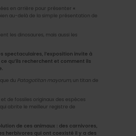
nées en arrière pour présenter
«
 bien au-delà de la simple présentation de
ent les dinosaures, mais aussi les
s spectaculaires, l’exposition invite à
 ce qu’ils recherchent et comment ils
e.
lique du
Patagotitan mayorum
, un titan de
et de fossiles originaux des espèces
ui abrite le meilleur registre de
olution de ces animaux : des carnivores,
 herbivores qui ont coexisté il y a des