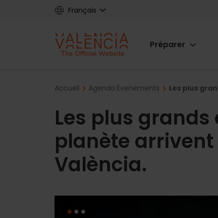
Skip
Français
to
main
Main
content
Préparer
navigat
Breadcrumb
Accueil
Agenda Évenements
Les plus gra
Les plus grands 
planète arriven
València.