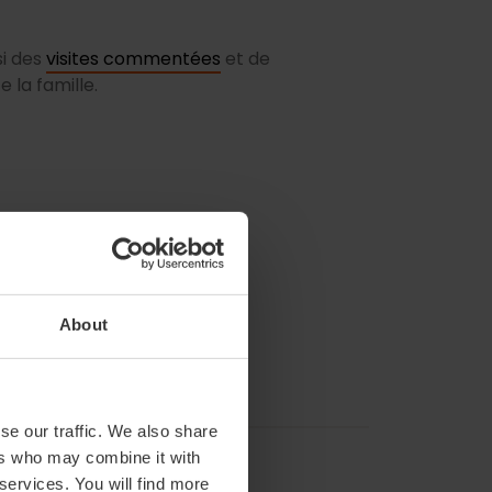
si des
visites commentées
et de
 la famille.
About
se our traffic. We also share
ers who may combine it with
 services. You will find more