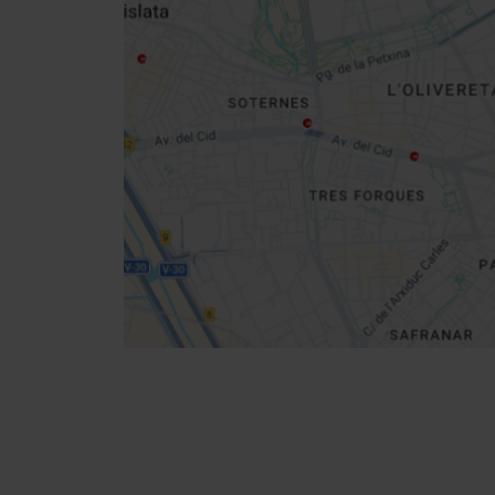
sidebar
map
Get
your
location
Directions