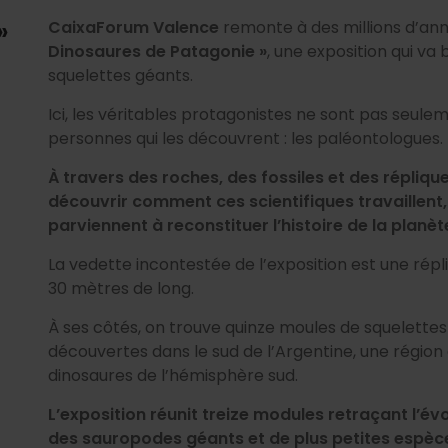
»
CaixaForum Valence
remonte à des millions d’an
Dinosaures de Patagonie »
, une exposition qui va
squelettes géants.
Ici, les véritables protagonistes ne sont pas seulem
personnes qui les découvrent : les paléontologues.
À travers des roches, des fossiles et des réplique
découvrir comment ces scientifiques travaillent,
parviennent à reconstituer l’histoire de la planèt
La vedette incontestée de l’exposition est une rép
30 mètres de long.
À ses côtés, on trouve quinze moules de squelettes 
découvertes dans le sud de l’Argentine, une région q
dinosaures de l’hémisphère sud.
L’exposition réunit treize modules retraçant l’év
des sauropodes géants et de plus petites espèces