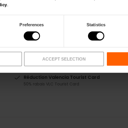
licy
.
Date
17/10/2025 - 01/03/2026
Preferences
Statistics
Horaire
De 10h00 à 20h00.
Tickets
6 €.
ACCEPT SELECTION
Entrée gratuite pour les clients de CaixaBank e
Réduction Valencia Tourist Card
50% rabais VLC Tourist Card