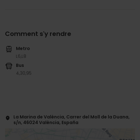
Comment s'y rendre
Metro
L6,
L8
Bus
4,
30,
95
La Marina de València, Carrer del Moll de la Duana,
s/n, 46024 València, España