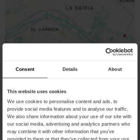
ose
ebar
p
Voir la carte
r
Consent
Details
About
ation
This website uses cookies
We use cookies to personalise content and ads, to
provide social media features and to analyse our traffic.
We also share information about your use of our site with
Directions
our social media, advertising and analytics partners who
may combine it with other information that you’ve
provided to them or that they’ve collected from your use