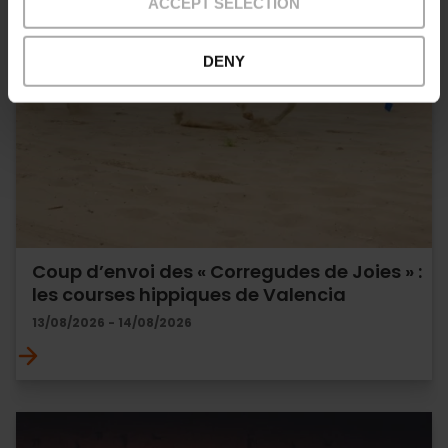
ACCEPT SELECTION
DENY
Coup d’envoi des « Corregudes de Joies » :
les courses hippiques de Valencia
13/08/2026 - 14/08/2026