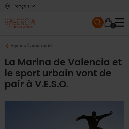
Skip
Français
to
main
Mobile menu ex
content
0
Main
Breadcrumb
Agenda Évenements
navigation
La Marina de Valencia et
le sport urbain vont de
pair à V.E.S.O.