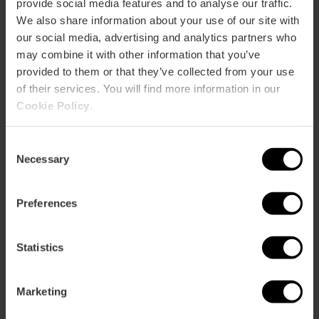
provide social media features and to analyse our traffic.
Vivez les Fallas comme
We also share information about your use of our site with
our social media, advertising and analytics partners who
un véritable fallero
may combine it with other information that you’ve
Plongez au cœur des coutumes qui
provided to them or that they’ve collected from your use
rendent ces fêtes uniques. Savourez
of their services. You will find more information in our
la gastronomie typique, parcourez
Cookie Policy
.
les illuminations des quartiers et
découvrez les secrets que seuls les
Consent
falleros connaissent.
Necessary
Selection
Preferences
Statistics
Marketing