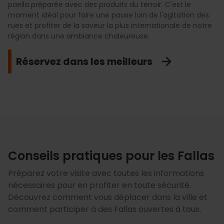
consumées par les flammes. Ne manquez pas l'occasion
transformant votre promenade en une véritable leçon de
la photo parfaite. C'est, sans aucun doute, l'un des plus
rêver, dès cette même nuit, à la falla de l'année suivante.
dévotion et la fierté de tout le peuple valencien envers ses
un aperçu des figures qui ont conquis le cœur du public.
paella préparée avec des produits du terroir. C'est le
cœur des quartiers, ne manquez pas le savoir-faire de
groupes de pop-rock aux meilleurs orchestres du pays,
El
de pénétrer dans leurs enceintes pour contempler cet art.
culture, d'histoire et d'humour valencien.
beaux spectacles visuels des festivités.
racines.
moment idéal pour faire une pause loin de l'agitation des
Contraste
l'offre nocturne est infinie et garantit de s'amuser jusqu'au
à Ruzafa, les beignets à la citrouille naturelle de
rues et profiter de la saveur la plus internationale de notre
Bienve
bout de la nuit valencienne.
dans l'Eixample ou les célèbres beignets de
Mari
Spectaculaire
Visitez-les
région dans une ambiance chaleureuse.
Toñi et Picó Masía
. Un rituel artisanal à savourer
Achetez vos billets
Tours falleros
Découvrez-les
fraîchement préparé dans chaque district.
Dansez
Réservez dans les meilleurs
Dégustez-les
Conseils pratiques pour les Fallas
Préparez votre visite avec toutes les informations
nécessaires pour en profiter en toute sécurité.
Découvrez comment vous déplacer dans la ville et
comment participer à des Fallas ouvertes à tous.