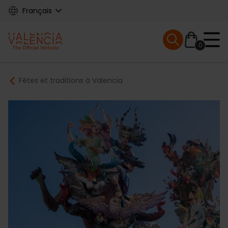
Skip
Français
to
main
Mobile menu ex
content
0
Main
Breadcrumb
Fêtes et traditions à Valencia
navigation