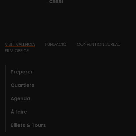
Footer
VISIT VALENCIA
FUNDACIÓ
CONVENTION BUREAU
FILM OFFICE
domains
Préparer
Quartiers
Agenda
À faire
Billets & Tours