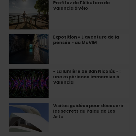
Un
Profitez de l'Albufera de
Profitez
Joyau
Valencia à vélo
de
de
l'Albufera
l'Art
de
Contemporain
Valencia
à
à
Exposition « L'aventure de la
Exposition
Valencia
vélo
pensée » au MuVIM
«
L'aventure
de
la
pensée
« La lumière de San Nicolás » :
«
»
une expérience immersive à
La
au
Valencia
lumière
MuVIM
de
San
Nicolás
Visites guidées pour découvrir
Visites
»
les secrets du Palau de Les
guidées
:
Arts
pour
une
découvrir
expérience
les
immersive