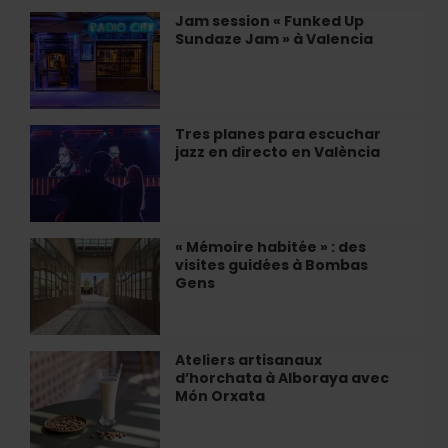
de
Jam session « Funked Up
Jam
Valencia
Sundaze Jam » à Valencia
session
«
Funked
Up
Sundaze
Tres planes para escuchar
Tres
Jam
jazz en directo en València
planes
»
para
à
escuchar
Valencia
jazz
en
« Mémoire habitée » : des
«
directo
visites guidées à Bombas
Mémoire
en
Gens
habitée
València
»
:
des
Ateliers artisanaux
Ateliers
visites
d’horchata à Alboraya avec
artisanaux
guidées
Món Orxata
d’horchata
à
à
Bombas
Alboraya