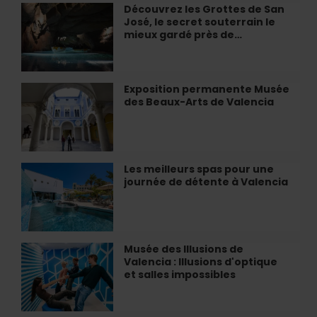
secrets
Découvrez les Grottes de San
Découvrez
à
du
José, le secret souterrain le
les
Valencia
Palau
mieux gardé près de…
Grottes
de
de
Les
San
Arts
José,
Exposition permanente Musée
Exposition
le
des Beaux-Arts de Valencia
permanente
secret
Musée
souterrain
des
le
Beaux-
mieux
Arts
Les meilleurs spas pour une
Les
gardé
de
journée de détente à Valencia
meilleurs
près
Valencia
spas
de…
pour
une
journée
Musée des Illusions de
Musée
de
Valencia : Illusions d'optique
des
détente
et salles impossibles
Illusions
à
de
Valencia
Valencia