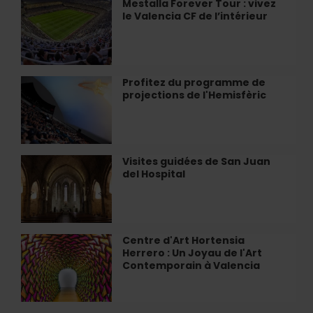
Mestalla Forever Tour : vivez
Mestalla
à
le Valencia CF de l’intérieur
Forever
Valence
Tour
:
vivez
le
Profitez du programme de
Profitez
Valencia
projections de l'Hemisfèric
du
CF
programme
de
de
l’intérieur
projections
de
Visites guidées de San Juan
Visites
l'Hemisfèric
del Hospital
guidées
de
San
Juan
del
Centre d'Art Hortensia
Centre
Hospital
Herrero : Un Joyau de l'Art
d'Art
Contemporain à Valencia
Hortensia
Herrero
: