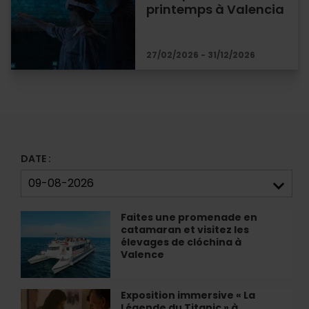
printemps à Valencia
27/02/2026 - 31/12/2026
DATE :
Faites une promenade en
Faites
catamaran et visitez les
une
élevages de clóchina à
promenade
Valence
en
catamaran
et
Exposition immersive « La
Exposition
visitez
Légende du Titanic » à