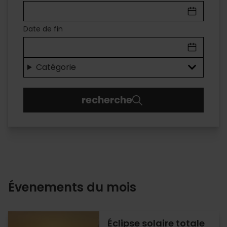
À
VALÈNCIA
Date de fin
Des
loisirs
Catégorie
pour
recherche
tous
les
publics
Évenements du mois
Éclipse solaire totale