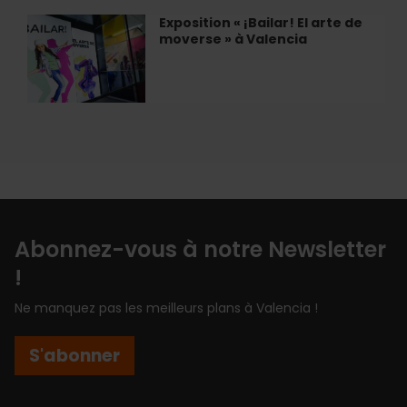
Gens
avec
Exposition « ¡Bailar! El arte de
Exposition
Món
moverse » à Valencia
«
Orxata
¡Bailar!
El
arte
de
moverse
»
à
Valencia
Abonnez-vous à notre Newsletter
!
Ne manquez pas les meilleurs plans à Valencia !
S'abonner