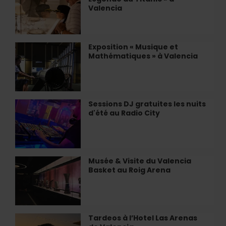
immersive
les
Valencia
«
élevages
La
de
Légende
clóchina
du
Exposition « Musique et
Exposition
à
Titanic
Mathématiques » à Valencia
«
Valence
»
Musique
à
et
Valencia
Mathématiques
»
Sessions DJ gratuites les nuits
Sessions
à
d'été au Radio City
DJ
Valencia
gratuites
les
nuits
d'été
Musée & Visite du Valencia
Musée
au
Basket au Roig Arena
&
Radio
Visite
City
du
Valencia
Basket
Tardeos à l’Hotel Las Arenas
Tardeos
au