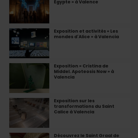
Égypte » à Valence
immersive
«
Égypte
»
à
Exposition et activités « Les
Exposition
Valence
mondes d'Alice » à Valencia
et
activités
«
Les
mondes
Exposition « Cristina de
Exposition
d'Alice
Middel. Apoteosis Now » à
«
»
Valencia
Cristina
à
de
Valencia
Middel.
Apoteosis
Exposition sur les
Exposition
Now
transformations du Saint
sur
»
Calice à Valencia
les
à
transformations
Valencia
du
Saint
Découvrez le Saint Graal de
Découvrez