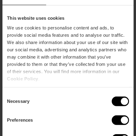
à
de València
guidée
Valencia
du
stade
This website uses cookies
Ciutat
We use cookies to personalise content and ads, to
de
Flamenco en direct au Café
Flamenco
provide social media features and to analyse our traffic.
València
del Duende
en
We also share information about your use of our site with
direct
our social media, advertising and analytics partners who
au
may combine it with other information that you’ve
Café
provided to them or that they’ve collected from your use
del
Des itinéraires guidés en moto
Des
of their services. You will find more information in our
Duende
pour découvrir Valencia
itinéraires
Cookie Policy
.
guidés
en
moto
Consent
pour
Necessary
Jeux de pelote valencienne
Jeux
Selection
découvrir
au Trinquet Pelayo de
de
Valencia
Valencia
pelote
Preferences
valencienne
au
Trinquet