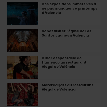
:
Des expositions immersives à
Des
Illusions
ne pas manquer ce printemps
expositions
d'optique
à Valencia
immersives
et
à
salles
ne
impossibles
pas
Venez visiter l’église de Los
Venez
manquer
Santos Juanes à Valencia
visiter
ce
l’église
printemps
de
à
Los
Valencia
Santos
Dîner et spectacle de
Dîner
Juanes
flamenco au restaurant
et
à
Alegal de València
spectacle
Valencia
de
flamenco
au
Mercredi jazz au restaurant
Mercredi
restaurant
Alegal de Valencia
jazz
Alegal
au
de
restaurant
València
Alegal