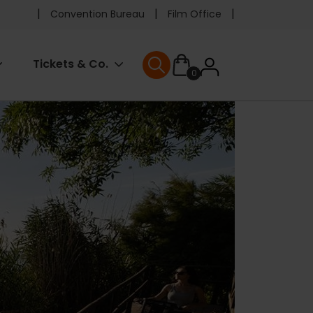
Pre
Convention Bureau
Film Office
header
User
Tickets & Co.
0
menu
User menu
accoun
menu