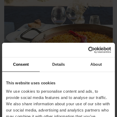
Consent
Details
About
This website uses cookies
We use cookies to personalise content and ads, to
provide social media features and to analyse our traffic.
Genießen Sie eine Paella am Mittelmeer
We also share information about your use of our site with
our social media, advertising and analytics partners who
Da die Paella hier erfunden wurde, können Sie Valencia
may combine it with other information that you’ve