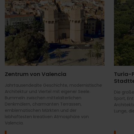
Zentrum von Valencia
Turia-
Stadtte
Jahrtausendealte Geschichte, modernistische
Architektur und Viertel mit eigener Seele.
Die große
Bummeln zwischen mittelalterlichen
Sport, E
Denkmälern, charmanten Terrassen,
Architekt
emblematischen Märkten und der
Lunge, di
lebhaftesten kreativen Atmosphäre von
Valencia.