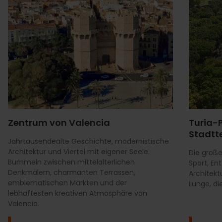
Zentrum von Valencia
Turia-
Stadtte
Jahrtausendealte Geschichte, modernistische
Architektur und Viertel mit eigener Seele.
Die große
Bummeln zwischen mittelalterlichen
Sport, E
Denkmälern, charmanten Terrassen,
Architekt
emblematischen Märkten und der
Lunge, di
lebhaftesten kreativen Atmosphäre von
Valencia.