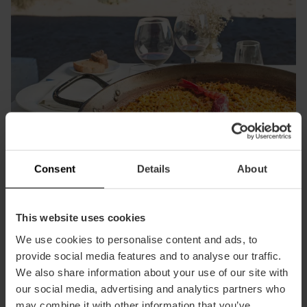
Consent
Details
About
This website uses cookies
We use cookies to personalise content and ads, to
provide social media features and to analyse our traffic.
Genießen Sie eine Paella am Mittelmeer
We also share information about your use of our site with
our social media, advertising and analytics partners who
Da die Paella hier erfunden wurde, können Sie Valencia
may combine it with other information that you’ve