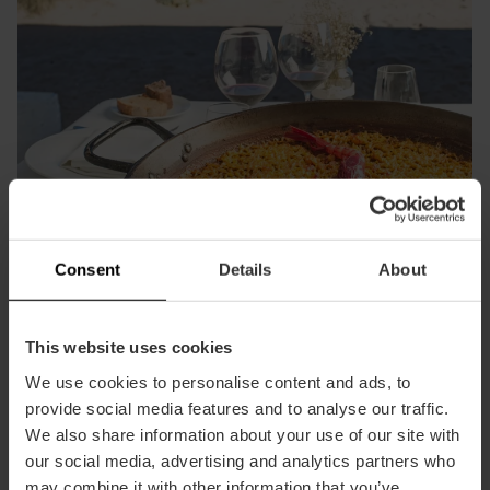
Consent
Details
About
This website uses cookies
We use cookies to personalise content and ads, to
provide social media features and to analyse our traffic.
Genießen Sie eine Paella am Mittelmeer
We also share information about your use of our site with
our social media, advertising and analytics partners who
Da die Paella hier erfunden wurde, können Sie Valencia
may combine it with other information that you’ve