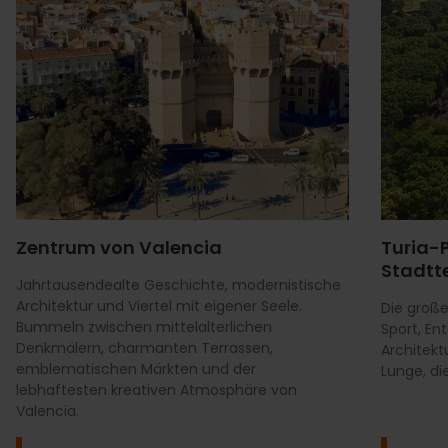
Zentrum von Valencia
Turia-
Stadtte
Jahrtausendealte Geschichte, modernistische
Architektur und Viertel mit eigener Seele.
Die große
Bummeln zwischen mittelalterlichen
Sport, E
Denkmälern, charmanten Terrassen,
Architekt
emblematischen Märkten und der
Lunge, di
lebhaftesten kreativen Atmosphäre von
Valencia.