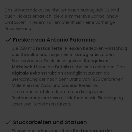
Das Standardticket beinhaltet einen Audioguide. Es sind
auch Tickets erhältlich, die die immersive Barroc-Show
umfassen. In jedem Fall empfiehlt sich eine vorherige
Reservierung.
Fresken von Antonio Palomino
Die 350 m2
restaurierter Fresken
bedecken vollständig
das Gewölbe und zeigen eine
Ikonografie
zu den
Santos Juanes. Dank eines großen
Spiegels im
Mittelschiff
sind die Details mühelos zu erkennen. Eine
digitale Rekonstruktion
ermöglicht zudem die
Betrachtung der nach dem Brand von 1936 verlorenen
Malereien der Apsis und anderer Bereiche.
Informationstafeln erläutern den komplexen
Restaurierungsprozess mit Methoden wie Bioreinigung,
Laser und Kohlefaserstützen.
Stuckarbeiten und Statuen
Ebenso beeindruckend ist die
Restaurierung der