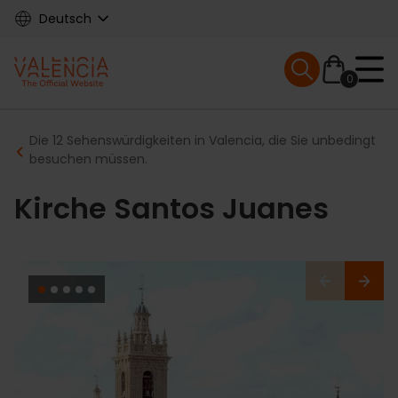
Skip
Deutsch
to
main
Mobile menu ex
content
0
Main
Breadcrumb
Die 12 Sehenswürdigkeiten in Valencia, die Sie unbedingt
navigation
besuchen müssen.
Kirche Santos Juanes