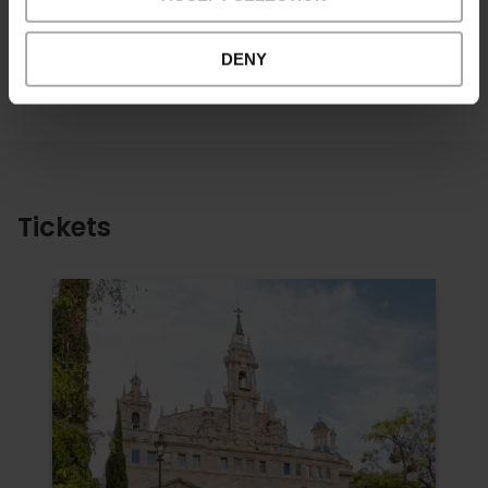
+34 680484887
DENY
Tickets