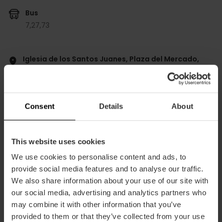
Bus
7,
27,
73
Iglesia de los Santos Juanes, Plaza del Mercado,
Valencia, España
Consent
Details
About
This website uses cookies
We use cookies to personalise content and ads, to
provide social media features and to analyse our traffic.
ose
ebar
We also share information about your use of our site with
p
our social media, advertising and analytics partners who
Ansichts Karte
r
may combine it with other information that you’ve
ation
provided to them or that they’ve collected from your use