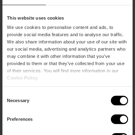
Wie komme ich an?
Bus
This website uses cookies
7,
27,
73
We use cookies to personalise content and ads, to
provide social media features and to analyse our traffic.
We also share information about your use of our site with
Carrer dels Cavallers, 35, Valencia, España
our social media, advertising and analytics partners who
may combine it with other information that you’ve
provided to them or that they’ve collected from your use
of their services. You will find more information in our
Cookie Policy
.
Consent
Necessary
Selection
ose
ebar
Preferences
p
Ansichts Karte
r