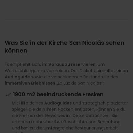
Was Sie in der Kirche San Nicolás sehen
können
Es empfiehlt sich,
im Voraus zu reservieren
, um
Warteschlangen zu vermeiden. Das Ticket beinhaltet einen
Audioguide
sowie die verschiedenen Bestandteile des
immersiven Erlebnisses
„La Luz de San Nicolás“:
1900 m2 beeindruckende Fresken
Mit Hilfe deines
Audioguides
und strategisch platzierter
Spiegel, die dein Ihren Nacken entlasten, können Sie du
die Fresken des Gewölbes im Detail betrachten. Sie
erfahren mehr über ihre Geschichte und Bedeutung
und kannst die umfangreiche Restaurierungsarbeit