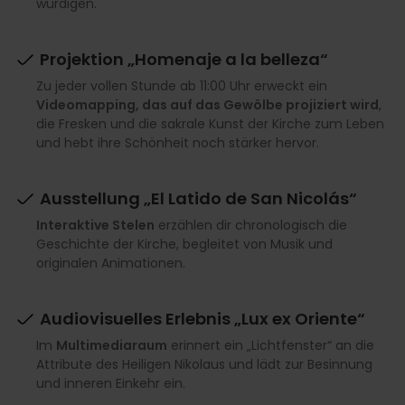
würdigen.
Projektion „Homenaje a la belleza“
Zu jeder vollen Stunde ab 11:00 Uhr erweckt ein
Videomapping, das auf das Gewölbe projiziert wird
,
die Fresken und die sakrale Kunst der Kirche zum Leben
und hebt ihre Schönheit noch stärker hervor.
Ausstellung „El Latido de San Nicolás“
Interaktive Stelen
erzählen dir chronologisch die
Geschichte der Kirche, begleitet von Musik und
originalen Animationen.
Audiovisuelles Erlebnis „Lux ex Oriente“
Im
Multimediaraum
erinnert ein „Lichtfenster“ an die
Attribute des Heiligen Nikolaus und lädt zur Besinnung
und inneren Einkehr ein.