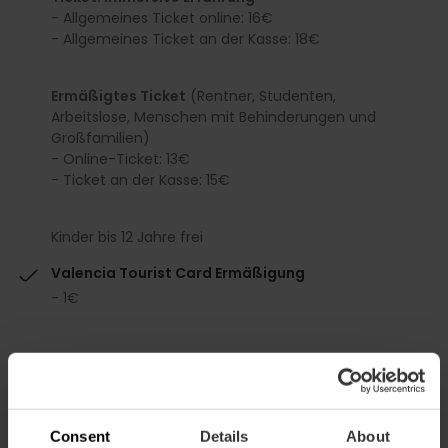
- Allgemeines Ticket online: 16€
- Allgemeines Ticket an der Kasse: 18€
Ermäßigtes Ticket
(Rentner, Studenten,
Arbeitslose, Menschen mit Behinderungen und
Großfamilien)
- Online-Ticket: 13€
- Ticket an der Kasse: 15€
Kinder bis 12 Jahre frei
Valencia Tourist Card Ermäßigung
- 1€
Consent
Details
About