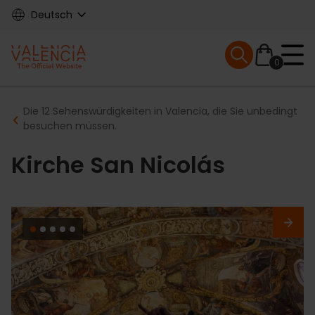
Skip
Deutsch
to
main
Mobile menu ex
content
0
Main
Breadcrumb
Die 12 Sehenswürdigkeiten in Valencia, die Sie unbedingt
navigation
besuchen müssen.
Kirche San Nicolás