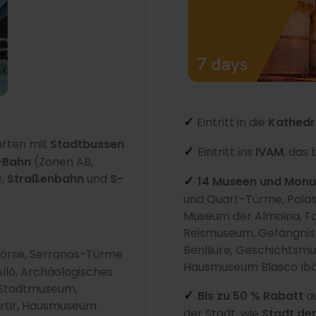
Eintritt in die
Kathedr
✓
hrten mit
Stadtbussen
Eintritt ins
IVAM
, das
✓
-Bahn
(Zonen AB,
),
Straßenbahn
und
S-
14 Museen und Mon
✓
und Quart-Türme, Pala
Museum der Almoina, F
Reismuseum, Gefängnis
Benlliure, Geschichts
örse, Serranos-Türme
Hausmuseum Blasco Ibá
ló, Archäologisches
 Stadtmuseum,
Bis zu 50 % Rabatt
a
✓
rtir, Hausmuseum
der Stadt, wie
Stadt de