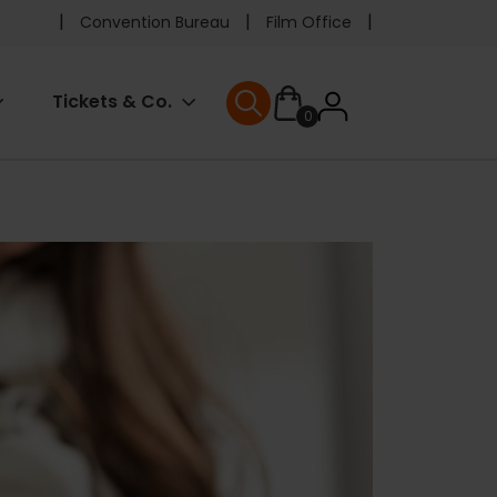
Pre
Convention Bureau
Film Office
header
User
Tickets & Co.
0
menu
User menu
accoun
menu