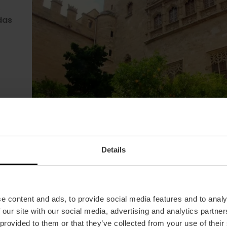
lás
,
das
adt
u
gen,
zum
rden
en.
Details
e content and ads, to provide social media features and to analy
 our site with our social media, advertising and analytics partn
 provided to them or that they’ve collected from your use of their