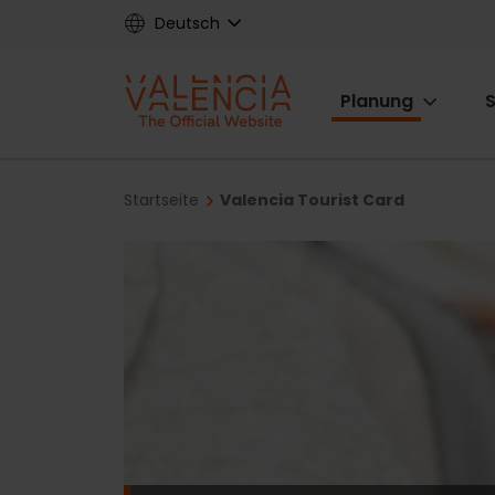
Skip
Deutsch
to
main
Main
content
Planung
S
navigat
Breadcrumb
Startseite
Valencia Tourist Card