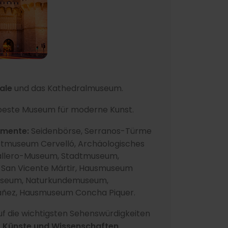
ale
und das Kathedralmuseum.
 beste Museum für moderne Kunst.
umente:
Seidenbörse, Serranos-Türme
stmuseum Cervelló, Archäologisches
allero-Museum, Stadtmuseum,
 San Vicente Mártir, Hausmuseum
museum, Naturkundemuseum,
ñez, Hausmuseum Concha Piquer.
uf die wichtigsten Sehenswürdigkeiten
r Künste und Wissenschaften,