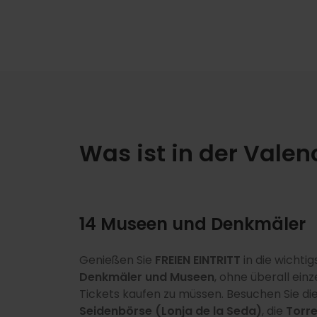
Was ist in der Valen
14 Museen und Denkmäler
Genießen Sie
Bis zu 50 % Rabatt auf die wichtigsten
FREIEN EINTRITT
in die wichti
Denkmäler und Museen
Sehenswürdigkeiten der Stadt wie die
, ohne überall einz
Stad
Nur in den Modi
Die
7-Tage-Option
24, 48 und 72 Stunden
beinhaltet exklusiv de
Tickets kaufen zu müssen. Besuchen Sie di
der Künste und Wissenschaften (Ciudad
bewegen Sie sich bequem durch Valencia 
freien Eintritt in die
Kathedrale von Valenc
Seidenbörse (Lonja de la Seda)
las Artes y las Ciencias), das Oceanogràf
, die
Torr
inkludiertem Transport und genießen
Entdecken Sie das Geheimnis des
Heiligen