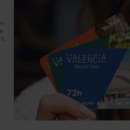
en
n
 %