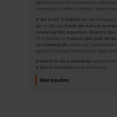
Benlliure, Geschichtsmuseum, Naturk
Hausmuseum Blasco Ibáñez, Hausmuseu
Bis zu 50 % Rabatt
auf die wichtigs
✓
der Stadt, wie
Stadt der Künste und Wi
Oceanogràfic Aquarium, Bioparc Zoo,
50 % Rabatt im
Palacio Marqués de do
der
Kathedrale
, sowie auf touristische 
geführte Touren, Restaurants, Spas und
❌
Eintritt in die Kathedrale:
Nicht entha
❌
Eintritt ins IVAM:
Nicht enthalten
Hier kaufen