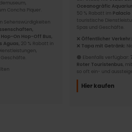
undemuseum,
Oceanogràfic Aquarium
m Concha Piquer.
50 % Rabatt im
Palacio
touristische Dienstleist
ten Sehenswürdigkeiten
Spas und Geschäfte.
ssenschaften,
 Hop-On Hop-Off Bus,
❌
Öffentlicher Verkehr:
s Aguas,
20 % Rabatt in
❌
Tapa mit Getränk:
Ni
Dienstleistungen,
🟠 Ebenfalls verfügbar:
 Geschäfte.
Roter Touristenbus
, m
lten
so oft ein- und ausstei
Hier kaufen