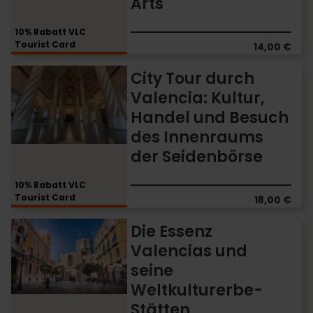
Arts
des
Palau
10% Rabatt VLC
de
Tourist Card
14,00 €
les
Arts
City
City Tour durch
Tour
Valencia: Kultur,
durch
Handel und Besuch
Valencia:
Kultur,
des Innenraums
Handel
der Seidenbörse
und
Besuch
10% Rabatt VLC
des
Tourist Card
18,00 €
Innenraums
der
Die
Die Essenz
Seidenbörse
Essenz
Valencias und
Valencias
seine
und
seine
Weltkulturerbe-
Weltkulturerbe-
Stätten