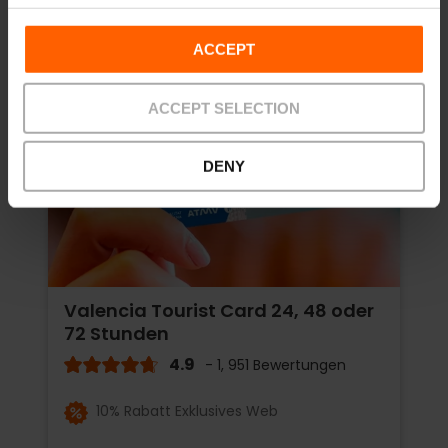
ACCEPT
ACCEPT SELECTION
DENY
Valencia Tourist Card 24, 48 oder
72 Stunden
4.9
- 1, 951 Bewertungen
10% Rabatt Exklusives Web