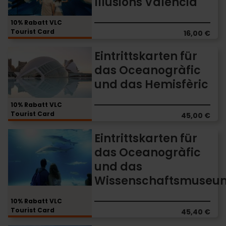
Illusions Valencia
Museum
of
Illusions
10% Rabatt VLC
Tourist Card
Valencia
16,00 €
Eintrittskarten
Eintrittskarten für
für
das Oceanogràfic
das
und das Hemisfèric
Oceanogràfic
und
das
10% Rabatt VLC
Tourist Card
Hemisfèric
45,00 €
Eintrittskarten
Eintrittskarten für
für
das Oceanogràfic
das
und das
Oceanogràfic
und
Wissenschaftsmuseu
das
Wissenschaftsmuseum
10% Rabatt VLC
Tourist Card
45,40 €