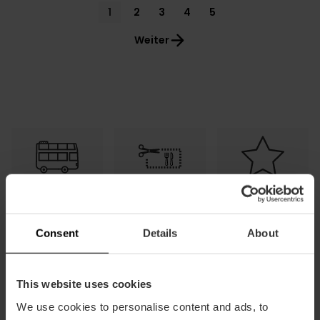
Pagination
Current
1
Page
2
Page
3
Page
4
Page
5
page
Weiter
Kostenloser
Tapas und
Ermäßigungen
Transport
Getränke
gratis
Consent
Details
About
This website uses cookies
We use cookies to personalise content and ads, to
Häufig
Wie man
Wie man sie