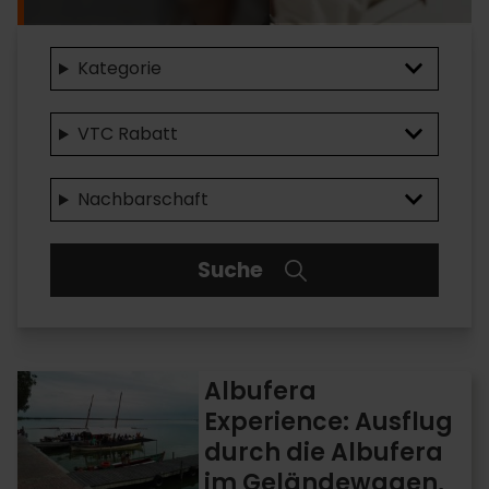
Kategorie
VTC Rabatt
Nachbarschaft
Suche
Albufera
Albufera
Experience:
Experience: Ausflug
Ausflug
durch die Albufera
durch
die
im Geländewagen,