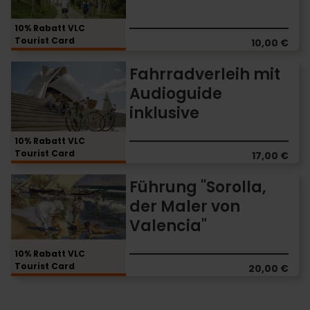
Valencia
10% Rabatt VLC
Tourist Card
10,00 €
Fahrradverleih
Fahrradverleih mit
mit
Audioguide
Audioguide
inklusive
inklusive
10% Rabatt VLC
Tourist Card
17,00 €
Führung
Führung "Sorolla,
"Sorolla,
der Maler von
der
Valencia"
Maler
von
Valencia"
10% Rabatt VLC
Tourist Card
20,00 €