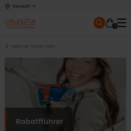
Skip
Deutsch
to
main
Mobile menu ex
content
0
Main
Breadcrumb
Valencia Tourist Card
navigation
Rabatfführer