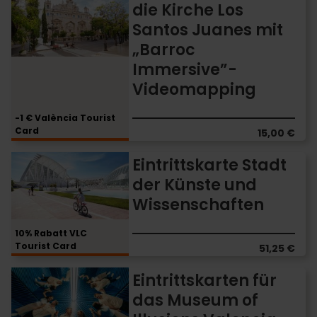
die Kirche Los
die
Santos Juanes mit
Kirche
Los
„Barroc
Santos
Immersive”-
Juanes
Videomapping
mit
„Barroc
Immersive”-
-1 € València Tourist
Card
Videomapping
15,00 €
Eintrittskarte
Eintrittskarte Stadt
Stadt
der Künste und
der
Wissenschaften
Künste
und
Wissenschaften
10% Rabatt VLC
Tourist Card
51,25 €
Eintrittskarten
Eintrittskarten für
für
das Museum of
das