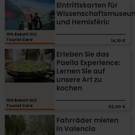
Eintrittskarten
Eintrittskarten für
für
Wissenschaftsmuseu
Wissenschaftsmuseum
und Hemisfèric
und
Hemisfèric
10% Rabatt VLC
Tourist Card
14,10 €
Erleben
Erleben Sie das
Sie
Paella Experience:
das
Lernen Sie auf
Paella
Experience:
unsere Art zu
Lernen
kochen
Sie
auf
10% Rabatt VLC
unsere
Tourist Card
62,00 €
Art
zu
Fahrräder
Fahrräder mieten
kochen
mieten
in Valencia
in