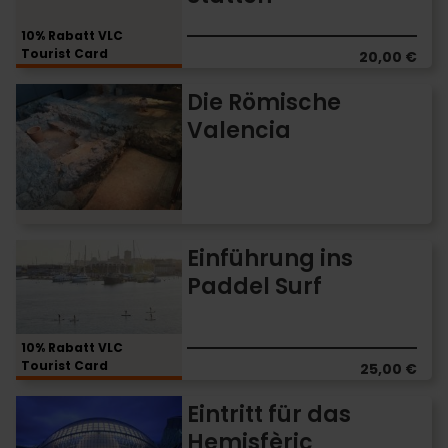
Stätten
10% Rabatt VLC
Tourist Card
20,00 €
Die
Die Römische
Römische
Valencia
Valencia
Einführung
Einführung ins
ins
Paddel Surf
Paddel
Surf
10% Rabatt VLC
Tourist Card
25,00 €
Eintritt
Eintritt für das
für
Hemisfèric