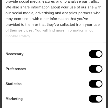
provide social media features and to analyse our traffic.
gestellte
spart
benutzt
Fragen
We also share information about your use of our site with
our social media, advertising and analytics partners who
may combine it with other information that you’ve
provided to them or that they’ve collected from your use
of their services. You will find more information in our
Cookie Policy
.
VTC kaufen
Verkaufsstellen
Consent
Necessary
Selection
Preferences
València Tourist Card
Statistics
Marketing