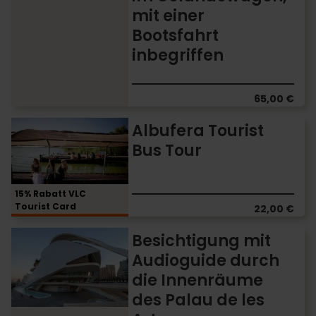
Albufera
mit einer
im
Bootsfahrt
Geländewagen,
mit
inbegriffen
einer
Bootsfahrt
inbegriffen
65,00 €
Albufera
Albufera Tourist
Tourist
Bus Tour
Bus
Tour
15% Rabatt VLC
Tourist Card
22,00 €
Besichtigung
Besichtigung mit
mit
Audioguide durch
Audioguide
die Innenräume
durch
die
des Palau de les
Innenräume