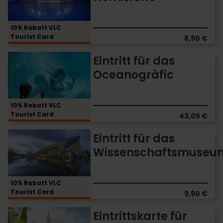
das
Hemisfèric
10% Rabatt VLC
Tourist Card
8,90 €
Eintritt
Eintritt für das
für
Oceanogràfic
das
Oceanogràfic
10% Rabatt VLC
Tourist Card
43,05 €
Eintritt
Eintritt für das
für
Wissenschaftsmuseu
das
Wissenschaftsmuseum
10% Rabatt VLC
Tourist Card
9,90 €
Eintrittskarte
Eintrittskarte für
für