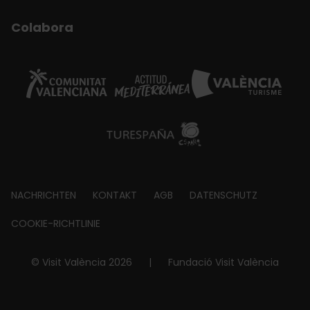
Colabora
Footer
NACHRICHTEN
KONTAKT
AGB
DATENSCHUTZ
about
COOKIE-RICHTLINIE
© Visit València 2026
|
Fundació Visit València