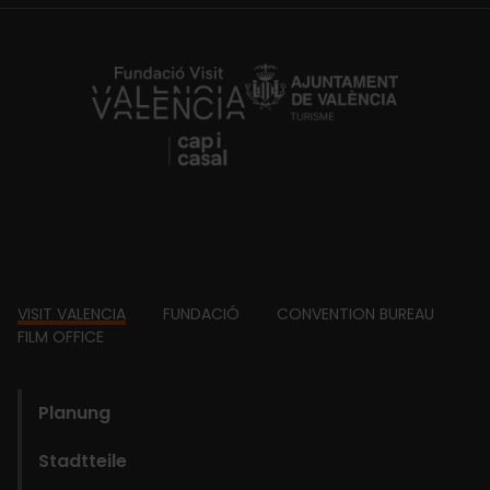
https://fundacion.visitvalencia.com/
Footer
VISIT VALENCIA
FUNDACIÓ
CONVENTION BUREAU
FILM OFFICE
domains
Planung
Stadtteile