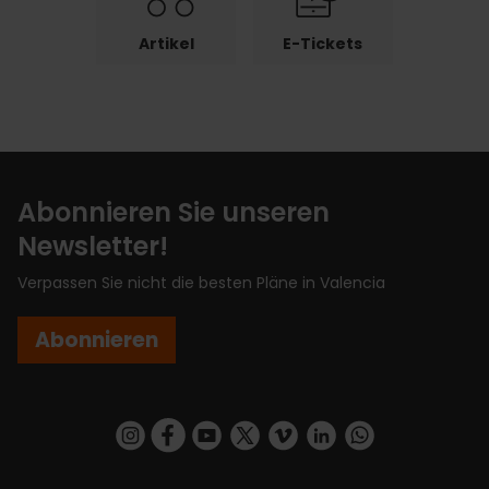
Artikel
E-Tickets
Abonnieren Sie unseren
Newsletter!
Verpassen Sie nicht die besten Pläne in Valencia
Abonnieren
https://www.instagram.com/visit_valencia/
https://www.facebook.com/VisitValenciaSp
https://www.youtube.com/user/Turisva
https://twitter.com/_VivaValencia
https://vimeo.com/visitvalen
https://www.linkedin.com/company/turismo-valencia/
https://api.whatsapp.com/send/?