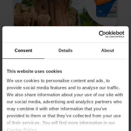
Consent
Details
About
Valencia Tourist Card 72 Stunden
This website uses cookies
und Eintrittskarten für das
Oceanogràfic, das Museum der
We use cookies to personalise content and ads, to
Wissenschaften, das Hemisfèric
provide social media features and to analyse our traffic.
und das Bioparc
We also share information about your use of our site with
4.9
our social media, advertising and analytics partners who
- 616 Bewertungen
may combine it with other information that you’ve
Dauer: 72h
provided to them or that they’ve collected from your use
of their services. You will find more information in our
Transport
Cookie Policy
.