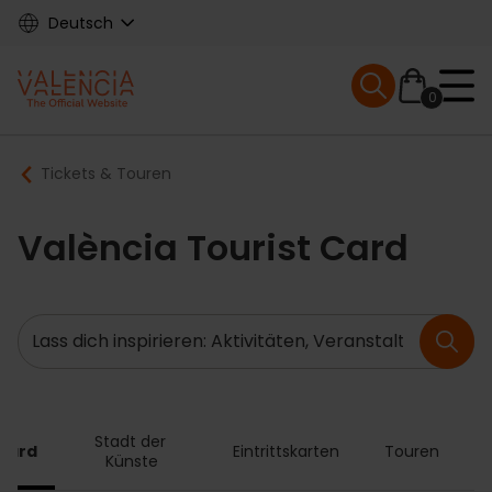
Skip
Deutsch
to
main
Mobile menu ex
content
0
Main
Breadcrumb
Tickets & Touren
navigation
València Tourist Card
Suche
Stadt der 
 Card
Eintrittskarten
Touren
A
Künste