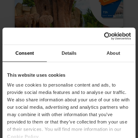
Consent
Details
About
Valencia Tourist Card 72 Stunden
This website uses cookies
und Eintrittskarten für das
Oceanogràfic, das Museum der
We use cookies to personalise content and ads, to
Wissenschaften, das Hemisfèric
provide social media features and to analyse our traffic.
und das Bioparc
We also share information about your use of our site with
4.9
our social media, advertising and analytics partners who
- 618 Bewertungen
may combine it with other information that you’ve
Dauer: 72h
provided to them or that they’ve collected from your use
of their services. You will find more information in our
Transport
Cookie Policy
.