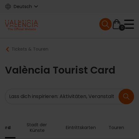
Skip
Deutsch
to
main
Mobile menu ex
content
0
Main
Breadcrumb
Tickets & Touren
navigation
València Tourist Card
Suche
Stadt der 
 Card
Eintrittskarten
Touren
A
Künste