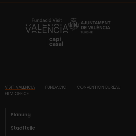
https://fundacion.visitvalencia.com/
Footer
VISIT VALENCIA
FUNDACIÓ
CONVENTION BUREAU
FILM OFFICE
domains
Planung
Stadtteile