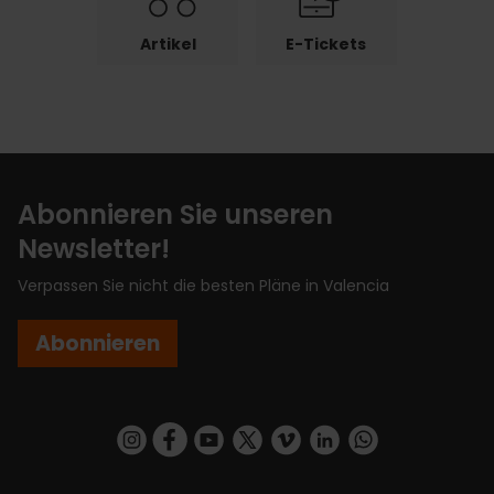
Artikel
E-Tickets
Abonnieren Sie unseren
Newsletter!
Verpassen Sie nicht die besten Pläne in Valencia
Abonnieren
https://www.instagram.com/visit_valencia/
https://www.facebook.com/VisitValenciaSp
https://www.youtube.com/user/Turisva
https://twitter.com/_VivaValencia
https://vimeo.com/visitvalen
https://www.linkedin.com/company/turismo-valencia/
https://api.whatsapp.com/send/?