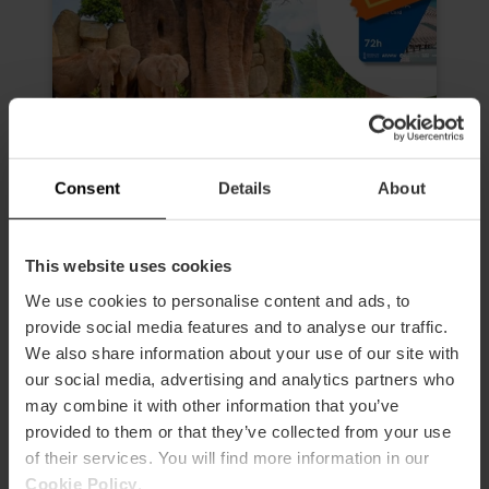
Consent
Details
About
Valencia Tourist Card 72 Stunden
This website uses cookies
und Eintrittskarten für das
Oceanogràfic, das Museum der
We use cookies to personalise content and ads, to
Wissenschaften, das Hemisfèric
provide social media features and to analyse our traffic.
und das Bioparc
We also share information about your use of our site with
4.9
our social media, advertising and analytics partners who
- 616 Bewertungen
may combine it with other information that you’ve
Dauer: 72h
provided to them or that they’ve collected from your use
of their services. You will find more information in our
Transport
Cookie Policy
.