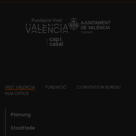
https://fundacion.visitvalencia.com/
Footer
VISIT VALENCIA
FUNDACIÓ
CONVENTION BUREAU
FILM OFFICE
domains
Planung
Stadtteile