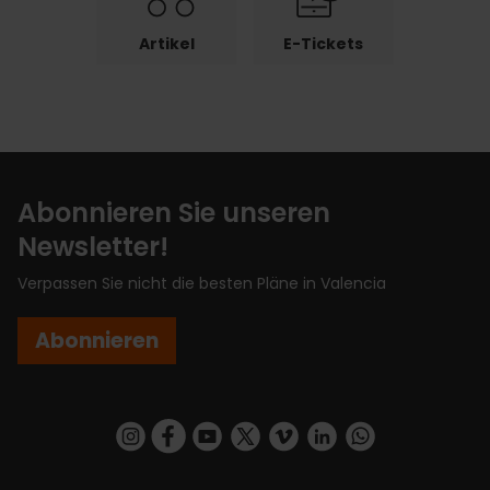
Artikel
E-Tickets
Abonnieren Sie unseren
Newsletter!
Verpassen Sie nicht die besten Pläne in Valencia
Abonnieren
https://www.instagram.com/visit_valencia/
https://www.facebook.com/VisitValenciaSp
https://www.youtube.com/user/Turisva
https://twitter.com/_VivaValencia
https://vimeo.com/visitvalen
https://www.linkedin.com/company/turismo-valencia/
https://api.whatsapp.com/send/?