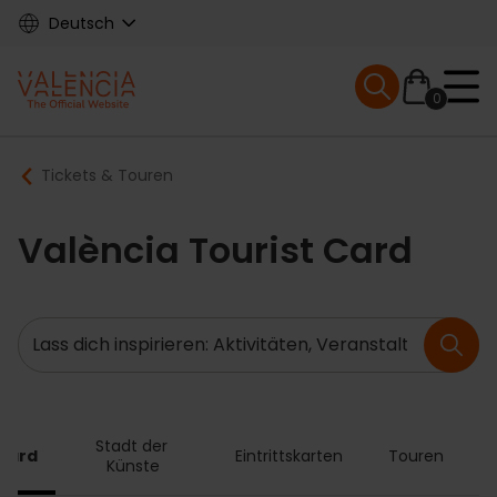
Skip
Deutsch
to
main
Mobile menu ex
content
0
Main
Breadcrumb
Tickets & Touren
navigation
València Tourist Card
Suche
Stadt der 
 Card
Eintrittskarten
Touren
A
Künste