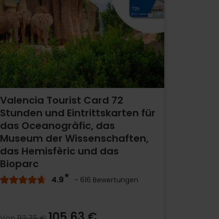
Valencia Tourist Card 72
Stunden und Eintrittskarten für
das Oceanogràfic, das
Museum der Wissenschaften,
das Hemisfèric und das
Bioparc
4.9
- 616 Bewertungen
105,63 €
Von
113,75 €