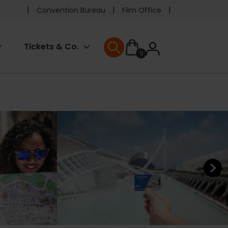
Pre
Convention Bureau
Film Office
header
User
Tickets & Co.
0
menu
User menu
accoun
menu
Next ele