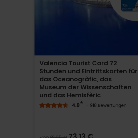
Valencia Tourist Card 72
Stunden und Eintrittskarten für
das Oceanogràfic, das
Museum der Wissenschaften
und das Hemisfèric
4.9
- 918 Bewertungen
73,13 €
Von
81,25 €