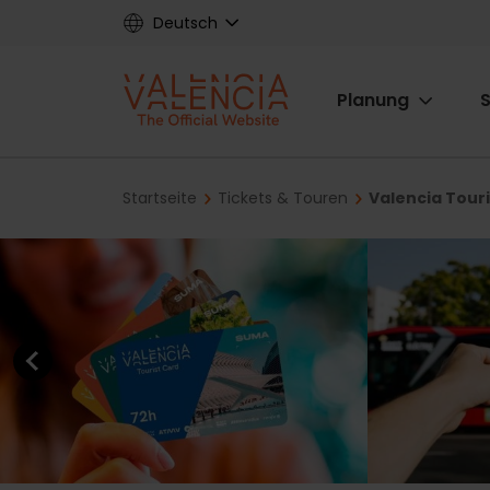
Skip
Deutsch
to
main
Main
content
Planung
S
navigat
Breadcrumb
Startseite
Tickets & Touren
Valencia Touri
Previous element