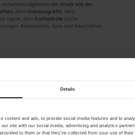
en Sehenswürdigkeiten der
Stadt wie der
aften
,
dem
Oceanogràfic,
dem
os Aguas, dem
Kathedrale
und in
ührungen, Restaurants, Spas und Geschäften.
, 48 oder 72 Stunden
Details
der drei Tage in Valencia aufhalten, die
e Zeit optimal zu nutzen.
Es handelt sich um
hen Verkehrsmittel in der Stadt nutzen und
ie La Lonja eintreten können. Möchten Sie
e content and ads, to provide social media features and to analy
rabatten bei zahlreichen Attraktionen,
 our site with our social media, advertising and analytics partn
ants und vielem mehr, und du kannst sogar
 provided to them or that they’ve collected from your use of their