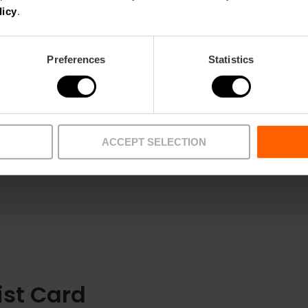
licy
.
.8
- 37 Bewertungen
LC Tourist Card
Preferences
Statistics
ACCEPT SELECTION
ist Card