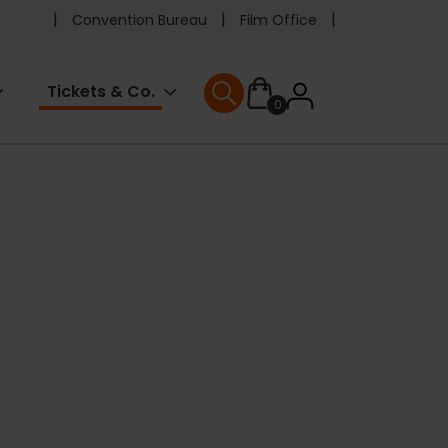
Pre
Convention Bureau
Film Office
header
User
Tickets & Co.
0
menu
User menu
accoun
menu