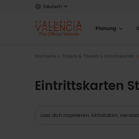
Skip
Deutsch
to
main
Main
content
Planung
S
navigat
Breadcrumb
Startseite
Tickets & Touren
Eintrittskarten
Eintrittskarten 
Suche