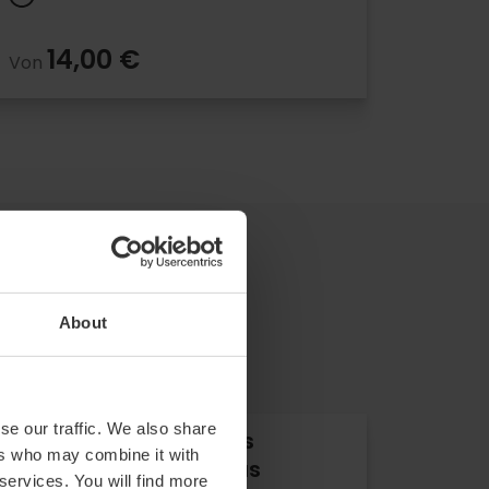
14,00 €
Von
About
se our traffic. We also share
Eintrittskarten für das
ers who may combine it with
Oceanogràfic und das
 services. You will find more