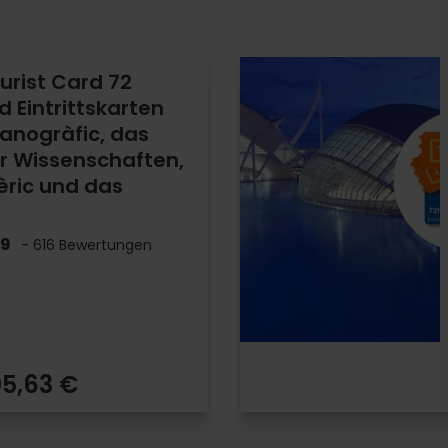
urist Card 72
 Eintrittskarten
anogràfic, das
 Wissenschaften,
èric und das
.9
- 616 Bewertungen
05,63 €