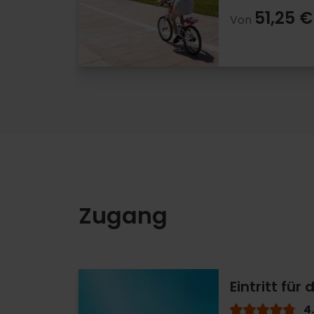
51,25 €
Von
Zugang
Eintritt fü
4