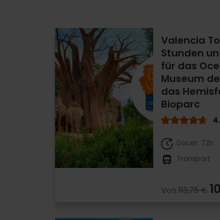
Valencia To
Stunden und
für das Oce
Museum der
das Hemisf
Bioparc
4
Dauer: 72h
Transport
1
Von
113,75 €