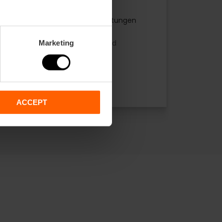
Hemisfèric
4.7
- 45 Bewertungen
10% Rabatt VLC Tourist Card
Marketing
Dauer: 5h
45,00 €
Von
ACCEPT