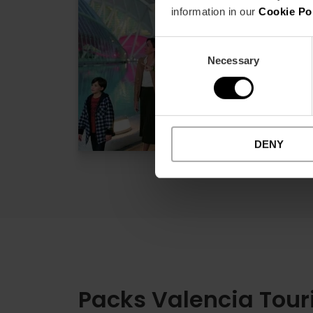
Hemisfèric
information in our
Cookie Po
4
Consent
10% Rabatt V
Necessary
Selection
Dauer: 3h
14,10 €
Von
DENY
Packs Valencia Tour