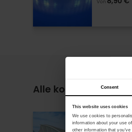
8,90 €
Von
Alle kombinationen
Consent
This website uses cookies
We use cookies to personalis
Eintrittskar
information about your use of
Wissensch
other information that you’ve