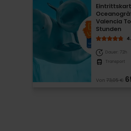
Eintrittskar
Oceanogràf
Valencia To
Stunden
4
Dauer: 72h
Transport
6
Von
73,05 €