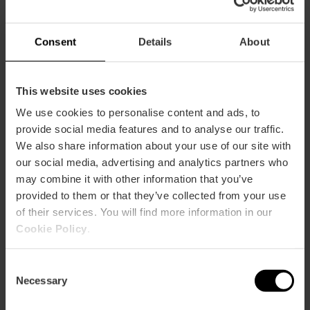
Rückzahlung
Consent
Details
About
VLC Tourist Card Rabattinfo
This website uses cookies
We use cookies to personalise content and ads, to
provide social media features and to analyse our traffic.
Kundenrezensionen
We also share information about your use of our site with
our social media, advertising and analytics partners who
may combine it with other information that you’ve
provided to them or that they’ve collected from your use
of their services. You will find more information in our
Cookie Policy
.
SIE KÖNNEN AUCH MÖGEN
Consent
Necessary
Selection