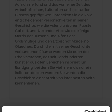
Aufnahme fand und das von einer Zeit des
wirtschaftlichen, kulturellen und spirituellen
Glanzes geprägt war. Entdecken Sie die Rolle
entscheidender Persönlichkeiten in seiner
Geschichte, wie die valencianischen Päpste
Calixt III. und Alexander VI. sowie die Könige
Martin der Humane und Alfons der
Großmütige und den Erzbischof Marcelino
Olaechea. Durch die mit seiner Geschichte
verbundenen Räume werden Sie auch das
Erbe verstehen, das seit Jahrhunderten
Künstler aus allen Bereichen inspiriert. Ein
Rundgang, bei dem Sie viel mehr als nur ein
Relikt entdecken werden: Sie werden die
Geschichte einer Stadt von ihrer besten Seite
kennenlernen.
Interessensinfo