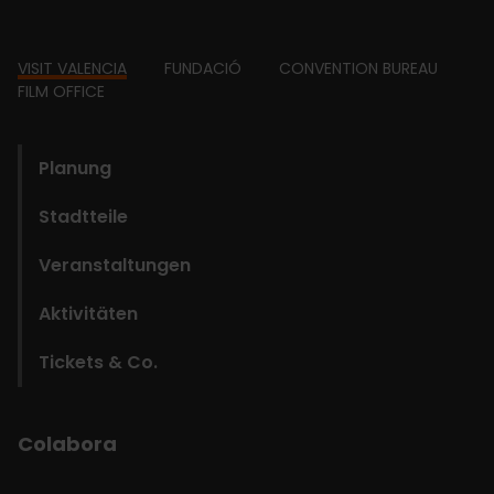
Footer
VISIT VALENCIA
FUNDACIÓ
CONVENTION BUREAU
FILM OFFICE
domains
Planung
Stadtteile
Veranstaltungen
Aktivitäten
Tickets & Co.
Colabora