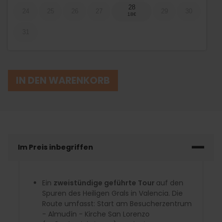
28
24
25
26
27
29
30
31
IN DEN WARENKORB
Im Preis inbegriffen
Ein
zweistündige geführte Tour
auf den
Spuren des Heiligen Grals in Valencia. Die
Route umfasst: Start am Besucherzentrum
- Almudín - Kirche San Lorenzo