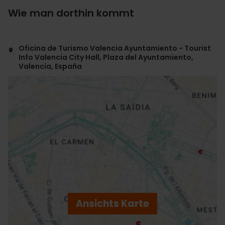
Wie man dorthin kommt
Oficina de Turismo Valencia Ayuntamiento - Tourist
Info Valencia City Hall, Plaza del Ayuntamiento,
Valencia, España
ose
ebar
p
Ansichts Karte
r
ation