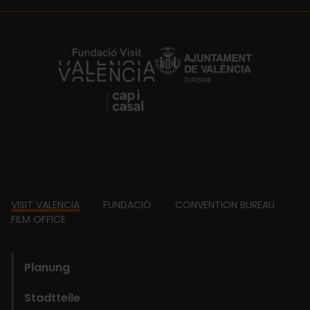
https://fundacion.visitvalencia.com/
Footer
VISIT VALENCIA
FUNDACIÓ
CONVENTION BUREAU
FILM OFFICE
domains
Planung
Stadtteile