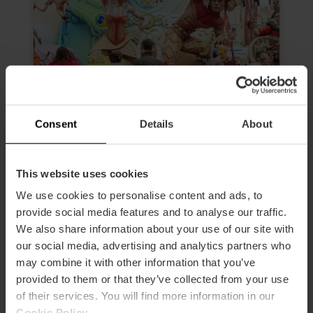
Consent
Details
About
Morgen führung zu den Fallas von
This website uses cookies
Valencia
We use cookies to personalise content and ads, to
4.6
- 24 Bewertungen
provide social media features and to analyse our traffic.
We also share information about your use of our site with
Dauer: 2h 30m
our social media, advertising and analytics partners who
Eintritt zu 3 Fallas
may combine it with other information that you’ve
provided to them or that they’ve collected from your use
19,00 €
Von
of their services. You will find more information in our
Cookie Policy
.