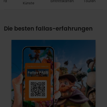
Card
Eintrittskarten
Touren
A
Künste
Die besten fallas-erfahrungen