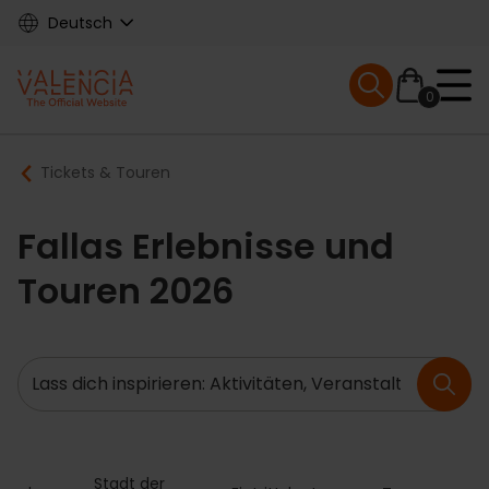
Skip
Deutsch
to
main
Mobile menu ex
content
0
Main
Breadcrumb
Tickets & Touren
navigation
Fallas Erlebnisse und
Touren 2026
Suche
Stadt der 