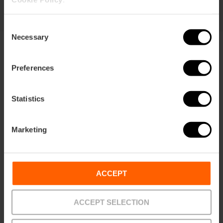
Consent
Necessary
Selection
Preferences
Statistics
Bedingungen
Angebote
FAQs
Marketing
ACCEPT
Zahlungen
Zurück
Abholstellen
senden
ACCEPT SELECTION