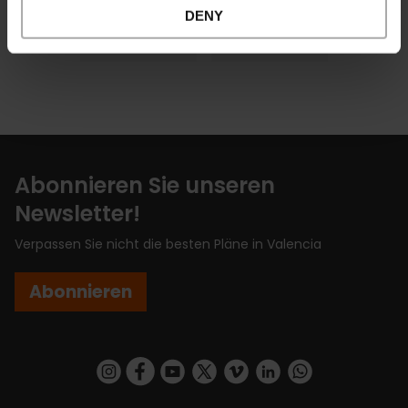
DENY
Artikel
E-Tickets
Abonnieren Sie unseren
Newsletter!
Verpassen Sie nicht die besten Pläne in Valencia
Abonnieren
https://www.instagram.com/visit_valencia/
https://www.facebook.com/VisitValenciaSp
https://www.youtube.com/user/Turisva
https://twitter.com/_VivaValencia
https://vimeo.com/visitvalen
https://www.linkedin.com/company/turismo-valencia/
https://api.whatsapp.com/send/?