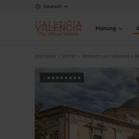
Skip
Deutsch
to
main
Main
content
Planung
S
navigat
Breadcrumb
Startseite
Viertel
Zentrum von Valencia
D