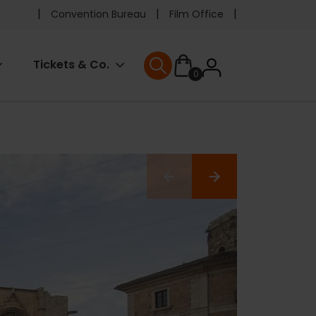
Pre
Convention Bureau
Film Office
header
User
Tickets & Co.
0
menu
User menu
accoun
menu