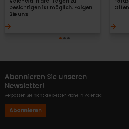
Valencia in drei Tagen zu
Fortb
besichtigen ist möglich. Folgen
Öffen
Sie uns!
Abonnieren Sie unseren
Newsletter!
Verpassen Sie nicht die besten Pläne in Valencia
Abonnieren