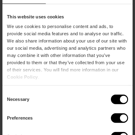
This website uses cookies
We use cookies to personalise content and ads, to
provide social media features and to analyse our traffic.
We also share information about your use of our site with
Mit mehr als 45.000 Exemplaren aus über 500 Arten ist das
our social media, advertising and analytics partners who
Oceanogràfic das größte Aquarium Europas – eine echte
may combine it with other information that you’ve
Hommage an die Meere und Ozeane unseres Planeten.
provided to them or that they’ve collected from your use
of their services. You will find more information in our
Mehr ansehen
Cookie Policy
.
Consent
Bioparc Valencia
Necessary
Selection
Preferences