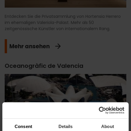
Entdecken Sie die Privatsammlung von Hortensia Herrero
im ehemaligen Valeriola-Palast. Mehr als 50
zeitgenössische Künstler von internationalem Rang.
Mehr ansehen
Oceanogràfic de Valencia
Consent
Details
About