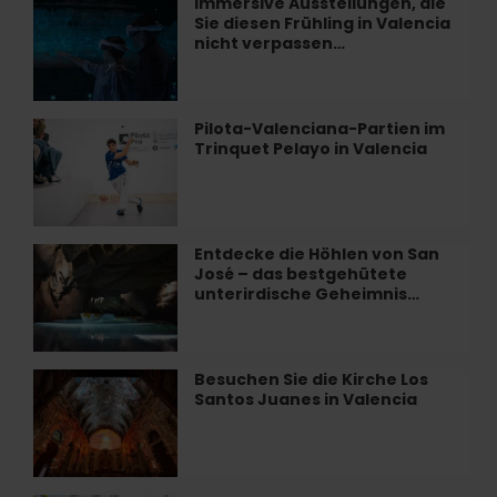
Immersive Ausstellungen, die
Immersive
València
Sie diesen Frühling in Valencia
Ausstellungen,
zubereitet
nicht verpassen…
die
Sie
diesen
Frühling
Pilota-Valenciana-Partien im
Pilota-
in
Trinquet Pelayo in Valencia
Valenciana-
Valencia
Partien
nicht
im
verpassen…
Trinquet
Pelayo
Entdecke die Höhlen von San
Entdecke
in
José – das bestgehütete
die
Valencia
unterirdische Geheimnis…
Höhlen
von
San
José
Besuchen Sie die Kirche Los
Besuchen
–
Santos Juanes in Valencia
Sie
das
die
bestgehütete
Kirche
unterirdische
Los
Geheimnis…