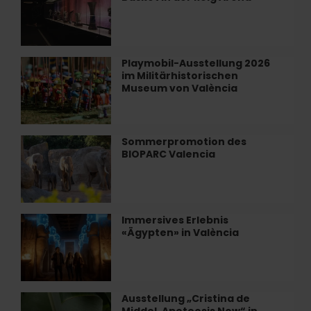
&
August
Tour
sehen
von
können
Valencia
Basket
Playmobil-Ausstellung 2026
Playmobil-
in
im Militärhistorischen
Ausstellung
der
Museum von València
2026
Roig
im
Arena
Militärhistorischen
Museum
Sommerpromotion des
Sommerpromotion
von
BIOPARC Valencia
des
València
BIOPARC
Valencia
Immersives Erlebnis
Immersives
«Ägypten» in València
Erlebnis
«Ägypten»
in
València
Ausstellung „Cristina de
Ausstellung