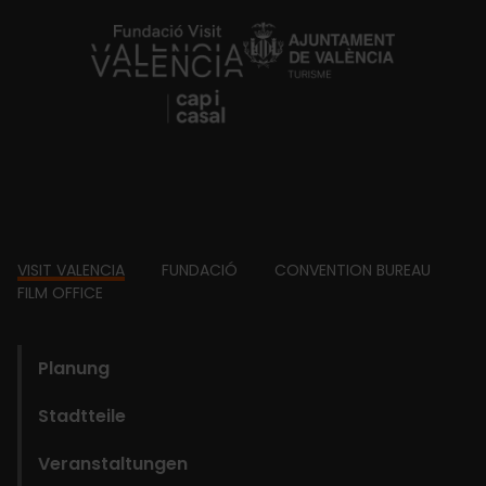
https://fundacion.visitvalencia.com/
Footer
VISIT VALENCIA
FUNDACIÓ
CONVENTION BUREAU
FILM OFFICE
domains
Planung
Stadtteile
Veranstaltungen