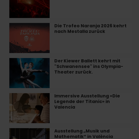
samstags
im
Restaurant
Alegal
Die Trofeo Naranja 2026 kehrt
Die
in
nach Mestalla zurück
Trofeo
València
Naranja
2026
kehrt
nach
Der Kiewer Ballett kehrt mit
Der Kiewer
Mestalla
"Schwanensee" ins Olympia-
Ballett
zurück
Theater zurück.
kehrt
mit
"Schwanensee"
ins
Immersive Ausstellung «Die
Immersive
Olympia-
Legende der Titanic» in
Ausstellung
Theater
Valencia
«Die
zurück.
Legende
der
Titanic»
Ausstellung „Musik und
Ausstellung
in
Mathematik“ in València
„Musik