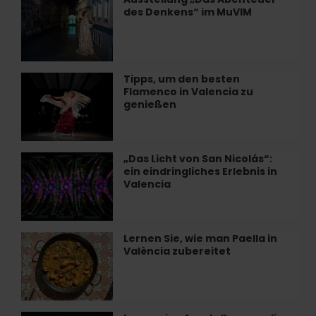
des
des Denkens“ im MuVIM
„Das
Meeres
Abenteuer
frühstücken
des
in
Denkens“
València
im
Tipps, um den besten
Tipps,
MuVIM
Flamenco in Valencia zu
um
genießen
den
besten
Flamenco
in
„Das Licht von San Nicolás“:
„Das
Valencia
ein eindringliches Erlebnis in
Licht
zu
Valencia
von
genießen
San
Nicolás“:
ein
Lernen Sie, wie man Paella in
Lernen
eindringliches
València zubereitet
Sie,
Erlebnis
wie
in
man
Valencia
Paella
in