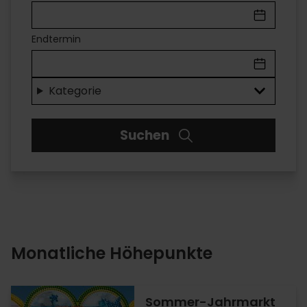
IN
VALÈNCIA
Endtermin
Unterhaltung
für
Kategorie
jeden
Suchen
Geschmack
Monatliche Höhepunkte
Sommer-Jahrmarkt