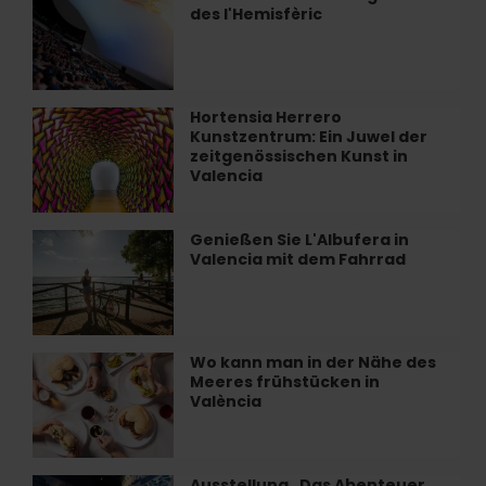
des l'Hemisfèric
Sie
das
Programm
des
l'Hemisfèric
Hortensia Herrero
Hortensia
Kunstzentrum: Ein Juwel der
Herrero
zeitgenössischen Kunst in
Kunstzentrum:
Valencia
Ein
Juwel
der
Genießen Sie L'Albufera in
Genießen
zeitgenössischen
Valencia mit dem Fahrrad
Sie
Kunst
L'Albufera
in
in
Valencia
Valencia
mit
Wo kann man in der Nähe des
Wo
dem
Meeres frühstücken in
kann
Fahrrad
València
man
in
der
Nähe
Ausstellung „Das Abenteuer
Ausstellung