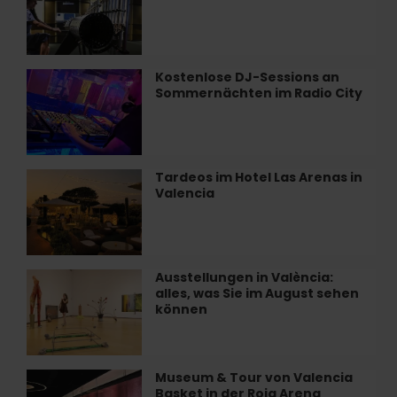
Valencia
und
Mathematik“
in
València
Kostenlose DJ-Sessions an
Kostenlose
Sommernächten im Radio City
DJ-
Sessions
an
Sommernächten
im
Tardeos im Hotel Las Arenas in
Tardeos
Radio
Valencia
im
City
Hotel
Las
Arenas
in
Ausstellungen in València:
Ausstellungen
Valencia
alles, was Sie im August sehen
in
können
València:
alles,
was
Sie
Museum & Tour von Valencia
Museum
im
Basket in der Roig Arena