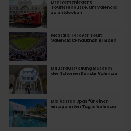
Santos
Drei verschiedene
Drei
Juanes
Touristenbusse, um Valencia
verschiedene
in
zu entdecken
Touristenbusse,
Valencia
um
Valencia
zu
Mestalla Forever Tour:
Mestalla
entdecken
Valencia CF hautnah erleben
Forever
Tour:
Valencia
CF
hautnah
Dauerausstellung Museum
Dauerausstellung
erleben
der Schönen Künste Valencia
Museum
der
Schönen
Künste
Valencia
Die besten Spas für einen
Die
entspannten Tag in Valencia
besten
Spas
für
einen