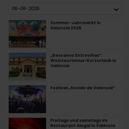
Sommer-Jahrmarkt in
Sommer-
Valencia 2026
Jahrmarkt
in
Valencia
2026
„Descanso Entreviñas“:
„Descanso
Weintourismus-Kurzurlaub in
Entreviñas“:
València
Weintourismus-
Kurzurlaub
in
València
Festival „Sonido de Valencia“
Festival
„Sonido
de
Valencia“
Freitags und samstags im
Freitags
Restaurant Alegal in València
und