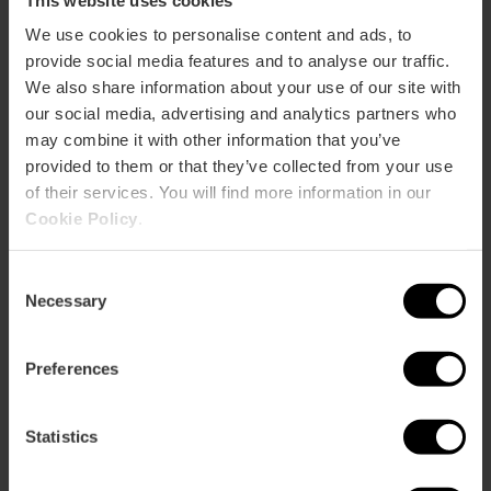
Kelches
Valencia in einer
den
in
einzigartigen Ausstellung im…
Heilige
We use cookies to personalise content and ads, to
Valencia
Gral
provide social media features and to analyse our traffic.
von
We also share information about your use of our site with
Valencia
Die Ausstellung von Anselm
Die
our social media, advertising and analytics partners who
in
Kiefer kommt nach Valencia
Ausstellung
may combine it with other information that you’ve
einer
von
provided to them or that they’ve collected from your use
einzigartigen
Anselm
Ausstellung
of their services. You will find more information in our
Kiefer
im…
Cookie Policy
.
kommt
Ausstellung „Rom im
Ausstellung
nach
Miniaturformat“ in Valencia
„Rom
Valencia
Consent
im
Necessary
Miniaturformat“
Selection
in
Valencia
Führung durch das Ciutat de
Führung
Preferences
València-Stadion
durch
das
Ciutat
Statistics
de
València-
Geführte Motorradtouren,
Geführte