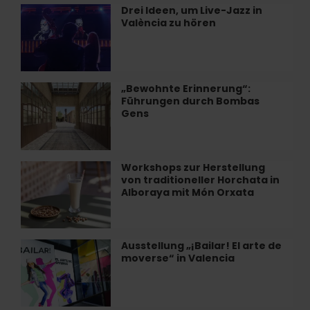
in
Drei Ideen, um Live-Jazz in
Drei
Valencia
València zu hören
Ideen,
um
Live-
Jazz
in
„Bewohnte Erinnerung“:
„Bewohnte
València
Führungen durch Bombas
Erinnerung“:
zu
Gens
Führungen
hören
durch
Bombas
Gens
Workshops zur Herstellung
Workshops
von traditioneller Horchata in
zur
Alboraya mit Món Orxata
Herstellung
von
traditioneller
Horchata
Ausstellung „¡Bailar! El arte de
Ausstellung
in
moverse“ in Valencia
„¡Bailar!
Alboraya
El
mit
arte
Món
de