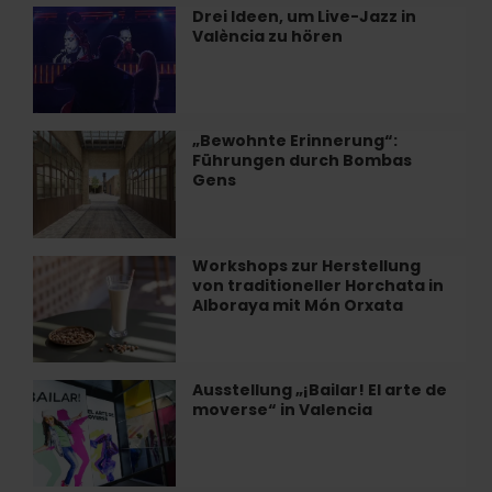
in
Drei Ideen, um Live-Jazz in
Drei
Valencia
València zu hören
Ideen,
um
Live-
Jazz
in
„Bewohnte Erinnerung“:
„Bewohnte
València
Führungen durch Bombas
Erinnerung“:
zu
Gens
Führungen
hören
durch
Bombas
Gens
Workshops zur Herstellung
Workshops
von traditioneller Horchata in
zur
Alboraya mit Món Orxata
Herstellung
von
traditioneller
Horchata
Ausstellung „¡Bailar! El arte de
Ausstellung
in
moverse“ in Valencia
„¡Bailar!
Alboraya
El
mit
arte
Món
de