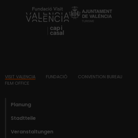
https://fundacion.visitvalencia.com/
Footer
VISIT VALENCIA
FUNDACIÓ
CONVENTION BUREAU
FILM OFFICE
domains
Planung
Stadtteile
Veranstaltungen