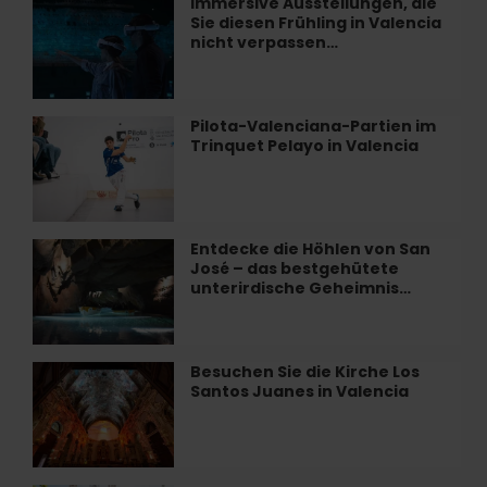
Immersive Ausstellungen, die
Immersive
València
Sie diesen Frühling in Valencia
Ausstellungen,
zubereitet
nicht verpassen…
die
Sie
diesen
Frühling
Pilota-Valenciana-Partien im
Pilota-
in
Trinquet Pelayo in Valencia
Valenciana-
Valencia
Partien
nicht
im
verpassen…
Trinquet
Pelayo
Entdecke die Höhlen von San
Entdecke
in
José – das bestgehütete
die
Valencia
unterirdische Geheimnis…
Höhlen
von
San
José
Besuchen Sie die Kirche Los
Besuchen
–
Santos Juanes in Valencia
Sie
das
die
bestgehütete
Kirche
unterirdische
Los
Geheimnis…