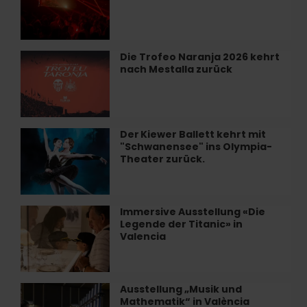
samstags
im
Restaurant
Alegal
Die Trofeo Naranja 2026 kehrt
Die
in
nach Mestalla zurück
Trofeo
València
Naranja
2026
kehrt
nach
Der Kiewer Ballett kehrt mit
Der Kiewer
Mestalla
"Schwanensee" ins Olympia-
Ballett
zurück
Theater zurück.
kehrt
mit
"Schwanensee"
ins
Immersive Ausstellung «Die
Immersive
Olympia-
Legende der Titanic» in
Ausstellung
Theater
Valencia
«Die
zurück.
Legende
der
Titanic»
Ausstellung „Musik und
Ausstellung
in
Mathematik“ in València
„Musik