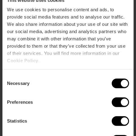
Kelches
Valencia in einer
den
in
einzigartigen Ausstellung im…
Heilige
We use cookies to personalise content and ads, to
Valencia
Gral
provide social media features and to analyse our traffic.
von
We also share information about your use of our site with
Valencia
Die Ausstellung von Anselm
Die
our social media, advertising and analytics partners who
in
Kiefer kommt nach Valencia
Ausstellung
may combine it with other information that you’ve
einer
von
provided to them or that they’ve collected from your use
einzigartigen
Anselm
Ausstellung
of their services. You will find more information in our
Kiefer
im…
Cookie Policy
.
kommt
Ausstellung „Rom im
Ausstellung
nach
Miniaturformat“ in Valencia
„Rom
Valencia
Consent
im
Necessary
Miniaturformat“
Selection
in
Valencia
Führung durch das Ciutat de
Führung
Preferences
València-Stadion
durch
das
Ciutat
Statistics
de
València-
Geführte Motorradtouren,
Geführte