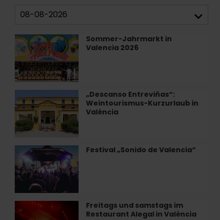
Sommer-Jahrmarkt in
Sommer-
Valencia 2026
Jahrmarkt
in
Valencia
2026
„Descanso Entreviñas“:
„Descanso
Weintourismus-Kurzurlaub in
Entreviñas“:
València
Weintourismus-
Kurzurlaub
in
València
Festival „Sonido de Valencia“
Festival
„Sonido
de
Valencia“
Freitags und samstags im
Freitags
Restaurant Alegal in València
und