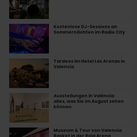
Valencia
und
Mathematik“
in
València
Kostenlose DJ-Sessions an
Kostenlose
Sommernächten im Radio City
DJ-
Sessions
an
Sommernächten
im
Tardeos im Hotel Las Arenas in
Tardeos
Radio
Valencia
im
City
Hotel
Las
Arenas
in
Ausstellungen in València:
Ausstellungen
Valencia
alles, was Sie im August sehen
in
können
València:
alles,
was
Sie
Museum & Tour von Valencia
Museum
im
Basket in der Roig Arena