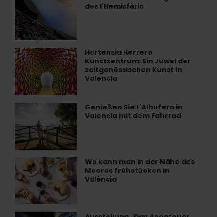
des l'Hemisfèric
Sie
das
Programm
des
l'Hemisfèric
Hortensia Herrero
Hortensia
Kunstzentrum: Ein Juwel der
Herrero
zeitgenössischen Kunst in
Kunstzentrum:
Valencia
Ein
Juwel
der
Genießen Sie L'Albufera in
Genießen
zeitgenössischen
Valencia mit dem Fahrrad
Sie
Kunst
L'Albufera
in
in
Valencia
Valencia
mit
Wo kann man in der Nähe des
Wo
dem
Meeres frühstücken in
kann
Fahrrad
València
man
in
der
Nähe
Ausstellung „Das Abenteuer
Ausstellung