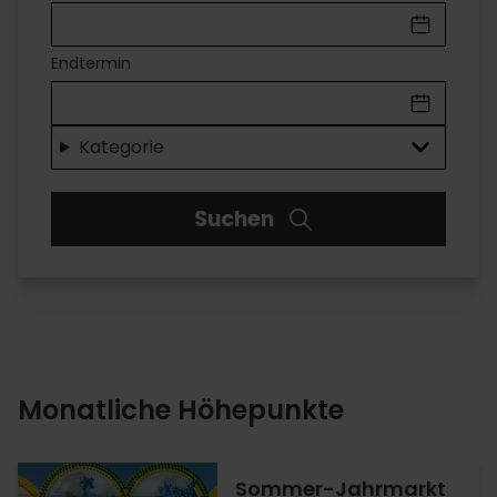
IN
VALÈNCIA
Endtermin
Unterhaltung
für
Kategorie
jeden
Suchen
Geschmack
Monatliche Höhepunkte
Sommer-Jahrmarkt