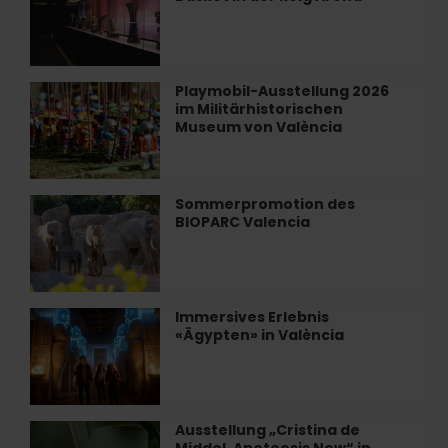
&
August
Tour
sehen
von
können
Valencia
Basket
Playmobil-Ausstellung 2026
Playmobil-
in
im Militärhistorischen
Ausstellung
der
Museum von València
2026
Roig
im
Arena
Militärhistorischen
Museum
Sommerpromotion des
Sommerpromotion
von
BIOPARC Valencia
des
València
BIOPARC
Valencia
Immersives Erlebnis
Immersives
«Ägypten» in València
Erlebnis
«Ägypten»
in
València
Ausstellung „Cristina de
Ausstellung