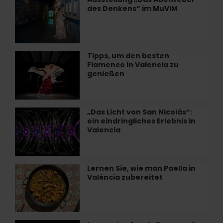
des
des Denkens“ im MuVIM
„Das
Meeres
Abenteuer
frühstücken
des
in
Denkens“
València
im
Tipps, um den besten
Tipps,
MuVIM
Flamenco in Valencia zu
um
genießen
den
besten
Flamenco
in
„Das Licht von San Nicolás“:
„Das
Valencia
ein eindringliches Erlebnis in
Licht
zu
Valencia
von
genießen
San
Nicolás“:
ein
Lernen Sie, wie man Paella in
Lernen
eindringliches
València zubereitet
Sie,
Erlebnis
wie
in
man
Valencia
Paella
in