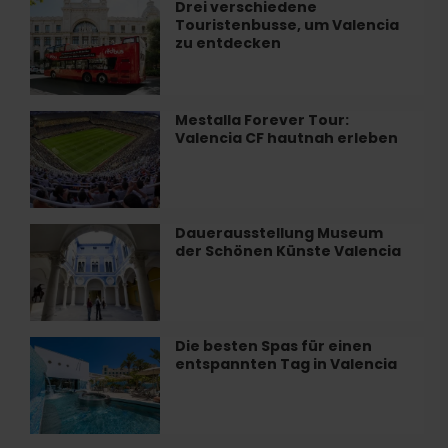
Santos
Drei verschiedene
Drei
Juanes
Touristenbusse, um Valencia
verschiedene
in
zu entdecken
Touristenbusse,
Valencia
um
Valencia
zu
Mestalla Forever Tour:
Mestalla
entdecken
Valencia CF hautnah erleben
Forever
Tour:
Valencia
CF
hautnah
Dauerausstellung Museum
Dauerausstellung
erleben
der Schönen Künste Valencia
Museum
der
Schönen
Künste
Valencia
Die besten Spas für einen
Die
entspannten Tag in Valencia
besten
Spas
für
einen