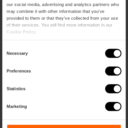
our social media, advertising and analytics partners who
may combine it with other information that you’ve
provided to them or that they’ve collected from your use
of their services. You will find more information in our
Cookie Policy
.
Consent
Necessary
Selection
Preferences
Statistics
Fahre mit dem Katamaran und besuche
Marketing
die Muschelzuchten von Clóchina in
Valencia
09/08/2026 - 09/08/2026