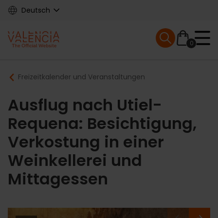
Skip
Deutsch
to
main
Mobile menu ex
content
0
Main
Breadcrumb
Freizeitkalender und Veranstaltungen
navigation
Ausflug nach Utiel-
Requena: Besichtigung,
Verkostung in einer
Weinkellerei und
Mittagessen