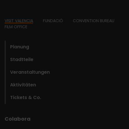
Footer
VISIT VALENCIA
FUNDACIÓ
CONVENTION BUREAU
FILM OFFICE
domains
Planung
Stadtteile
Veranstaltungen
Aktivitäten
Tickets & Co.
Colabora