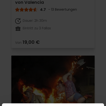
von Valencia
4.7
- 13 Bewertungen
Dauer: 2h 30m
Eintritt zu 3 Fallas
19,00 €
Von