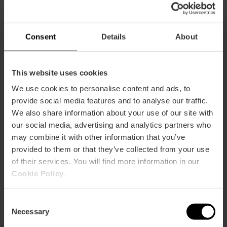
Consent
Details
About
This website uses cookies
Geführte Tour „Fallas, viel mehr als
We use cookies to personalise content and ads, to
ein Erlebnis“ (Cremà-Nacht-Tour)
provide social media features and to analyse our traffic.
4
- 3 Bewertungen
We also share information about your use of our site with
our social media, advertising and analytics partners who
Dauer: 2h 30m - 3h
may combine it with other information that you’ve
Uhrzeit: 19:45
provided to them or that they’ve collected from your use
of their services. You will find more information in our
Cookie Policy
.
19,00 €
Von
Consent
Necessary
Selection