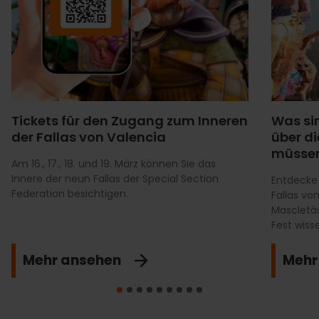
Tickets für den Zugang zum Inneren
Was sin
der Fallas von Valencia
über di
müsse
Am 16., 17., 18. und 19. März können Sie das
Innere der neun Fallas der Special Section
Entdecke 
Federation besichtigen.
Fallas von
Mascletàs,
Fest wisse
Mehr ansehen
Mehr