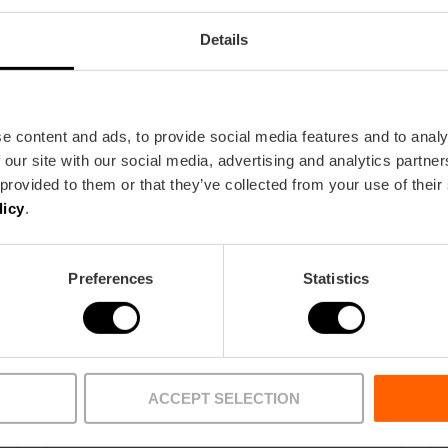
Details
e content and ads, to provide social media features and to analy
 our site with our social media, advertising and analytics partn
 provided to them or that they’ve collected from your use of their
licy
.
Preferences
Statistics
ACCEPT SELECTION
Empresas de Actividades
deportivas