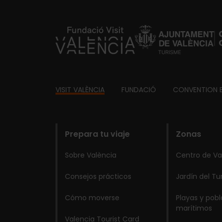
https://fundacion.visitvalencia.com/
Footer
VISIT VALÈNCIA
FUNDACIÓ
CONVENTION 
domains
Prepara tu viaje
Zonas
Sobre València
Centro de Va
Consejos prácticos
Jardín del Tu
Cómo moverse
Playas y pob
marítimos
Valencia Tourist Card