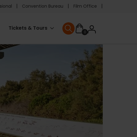
e
sional
Convention Bureau
Film Office
ader
User
Tickets & Tours
0
enu
User menu
accoun
menu