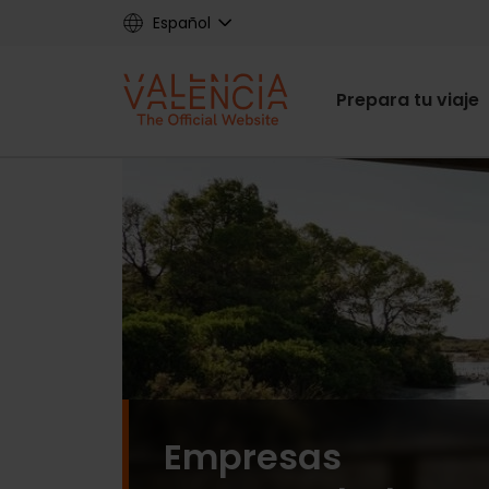
Skip
Español
to
main
Main
content
Prepara tu viaje
navigat
Empresas