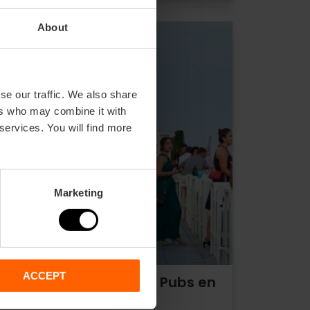
About
se our traffic. We also share
ers who may combine it with
 services. You will find more
Marketing
ACCEPT
Terrazas Discotecas y Pubs en
València