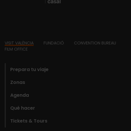
Footer
VISIT VALÈNCIA
FUNDACIÓ
CONVENTION BUREAU
FILM OFFICE
domains
Prepara tu viaje
Zonas
Agenda
Qué hacer
Tickets & Tours