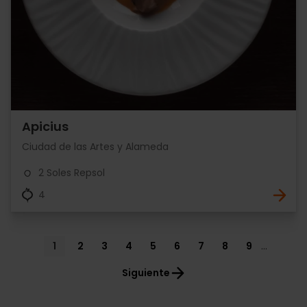
Apicius
Ciudad de las Artes y Alameda
2 Soles Repsol
4
Pagination
Current
1
Page
2
Page
3
Page
4
Page
5
Page
6
Page
7
Page
8
Page
9
…
page
Siguiente