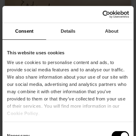
Consent
Details
About
Alcántara Bistrot
This website uses cookies
Centro histórico
We use cookies to personalise content and ads, to
provide social media features and to analyse our traffic.
We also share information about your use of our site with
our social media, advertising and analytics partners who
may combine it with other information that you’ve
Fusión
provided to them or that they’ve collected from your use
of their services. You will find more information in our
Cookie Policy
.
Consent
Necessary