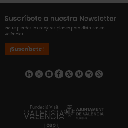
Suscríbete a nuestra Newsletter
¡No te pierdas los mejores planes para disfrutar en
València!
¡Suscríbete!
https://www.linkedin.com/company/turismo-valencia/mycompany/
https://www.instagram.com/visit_valencia/
https://www.youtube.com/user/Turisvale
https://www.facebook.com/turismov
https://twitter.com/Valenciatu
https://vimeo.com/visitva
https://open.spotif
https://api.whatsapp.com/se
https://fundacion.visitvalencia.com/