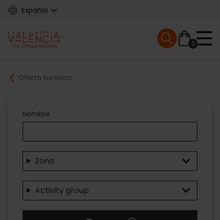
Skip
Español
to
main
Mobile menu ex
content
0
Main
Breadcrumb
Oferta turística
navigation
Nombre
Zona
Activity group