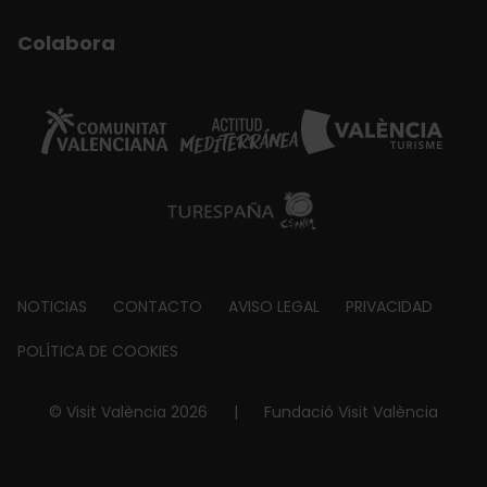
Colabora
Footer
NOTICIAS
CONTACTO
AVISO LEGAL
PRIVACIDAD
about
POLÍTICA DE COOKIES
© Visit València 2026
|
Fundació Visit València