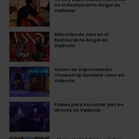
Santos
en el Restaurante Alegal de
y
Juanes
València
espectáculo
a
flamenco
València
en
el
Miércoles de Jazz en el
Miércoles
Restaurante
Restaurante Alegal de
de
Alegal
València
Jazz
de
en
València
el
Restaurante
Sesión de improvisación
Sesión
Alegal
«Funked Up Sundaze Jam» en
de
de
València
improvisación
València
«Funked
Up
Sundaze
Planes para escuchar jazz en
Planes
Jam»
directo en València
para
en
escuchar
València
jazz
en
directo