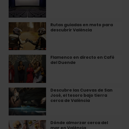
València
de
cine
IMAX
en
Rutas guiadas en moto para
Rutas
Heron
descubrir València
guiadas
City
en
València
moto
para
descubrir
Flamenco en directo en Café
Flamenco
València
del Duende
en
directo
en
Café
del
Descubre las Cuevas de San
Descubre
Duende
José, el tesoro bajo tierra
las
cerca de València
Cuevas
de
San
José,
Dónde almorzar cerca del
Dónde
el
mar en València
almorzar