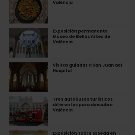
joya
València
a
de
cocinar
arte
paella
contemporáneo
en
en
València
Exposición permanente
Exposición
València
Museo de Bellas Artes de
permanente
València
Museo
de
Bellas
Artes
Visitas guiadas a San Juan del
Visitas
de
Hospital
guiadas
València
a
San
Juan
del
Tres autobuses turísticos
Tres
Hospital
diferentes para descubrir
autobuses
València
turísticos
diferentes
para
descubrir
Exposición sobre la seda en
Exposición