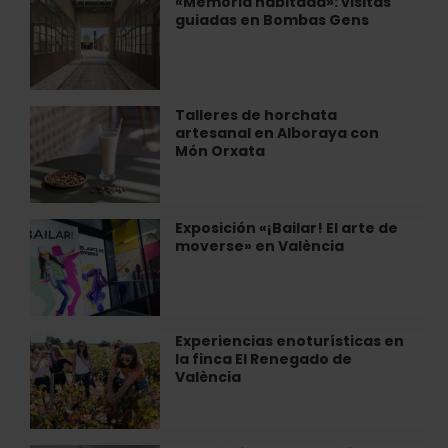
«Memoria habitada»: visitas
«Memoria
en
guiadas en Bombas Gens
habitada»:
València
visitas
guiadas
en
Bombas
Talleres de horchata
Talleres
Gens
artesanal en Alboraya con
de
Món Orxata
horchata
artesanal
en
Alboraya
Exposición «¡Bailar! El arte de
Exposición
con
moverse» en València
«¡Bailar!
Món
El
Orxata
arte
de
moverse»
Experiencias enoturísticas en
Experiencias
en
la finca El Renegado de
enoturísticas
València
València
en
la
finca
El