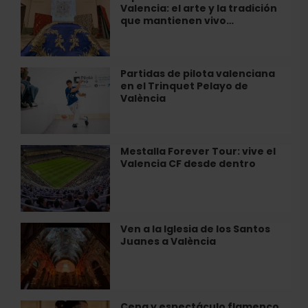
València
Valencia: el arte y la tradición
sobre
que mantienen vivo…
la
seda
en
Valencia:
Partidas de pilota valenciana
Partidas
el
en el Trinquet Pelayo de
de
arte
València
pilota
y
valenciana
la
en
tradición
el
Mestalla Forever Tour: vive el
Mestalla
que
Trinquet
Valencia CF desde dentro
Forever
mantienen
Pelayo
Tour:
vivo…
de
vive
València
el
Valencia
Ven a la Iglesia de los Santos
Ven
CF
Juanes a València
a
desde
la
dentro
Iglesia
de
los
Cena y espectáculo flamenco
Cena