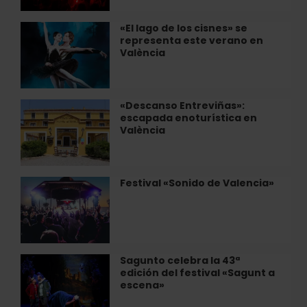
el
Restaurante
«El lago de los cisnes» se
«El
Alegal
representa este verano en
lago
de
València
de
València
los
cisnes»
se
«Descanso Entreviñas»:
«Descanso
representa
escapada enoturística en
Entreviñas»:
este
València
escapada
verano
enoturística
en
en
València
València
Festival «Sonido de Valencia»
Festival
«Sonido
de
Valencia»
Sagunto celebra la 43ª
Sagunto
edición del festival «Sagunt a
celebra
escena»
la
43ª