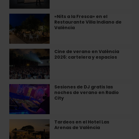
Tàpies
en
la
«Nits a la Fresca» en el
«Nits
Fundación
Restaurante Villa Indiano de
a
Bancaja
València
la
Fresca»
en
el
Cine de verano en València
Cine
Restaurante
2026: cartelera y espacios
de
Villa
verano
Indiano
en
de
València
València
2026:
Sesiones de DJ gratis las
Sesiones
cartelera
noches de verano en Radio
de
y
City
DJ
espacios
gratis
las
noches
Tardeos en el Hotel Las
Tardeos
de
Arenas de València
en
verano
el