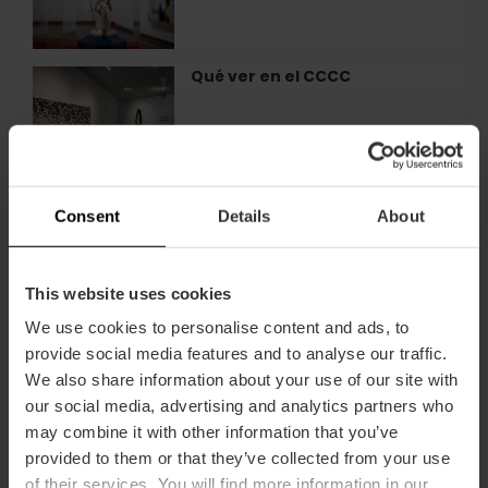
Museo
colección
Iluziona
de
Avelino
Qué ver en el CCCC
Qué
Marín
ver
en
en
València
el
CCCC
Cenas con espectáculo en el
Cenas
Consent
Details
About
Restaurante Sabbia de
con
València
espectáculo
en
el
This website uses cookies
Restaurante
Exposición «Rubens. El
Exposición
We use cookies to personalise content and ads, to
Sabbia
florecimiento de un genio» en
«Rubens.
provide social media features and to analyse our traffic.
de
València
El
We also share information about your use of our site with
València
florecimiento
our social media, advertising and analytics partners who
de
may combine it with other information that you’ve
un
Experiencia inmersiva
Experiencia
provided to them or that they’ve collected from your use
genio»
«Egipto» en València
inmersiva
en
of their services. You will find more information in our