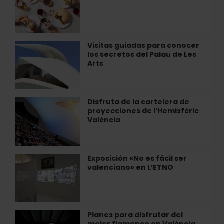
tesoro
cerca
bajo
del
tierra
mar
cerca
en
Visitas guiadas para conocer
Visitas
de
València
los secretos del Palau de Les
guiadas
València
Arts
para
conocer
los
secretos
Disfruta de la cartelera de
Disfruta
del
proyecciones de l’Hemisfèric
de
Palau
València
la
de
cartelera
Les
de
Arts
proyecciones
Exposición «No es fácil ser
Exposición
de
valenciano» en L’ETNO
«No
l’Hemisfèric
es
València
fácil
ser
valenciano»
Planes para disfrutar del
Planes
en
mejor flamenco en València