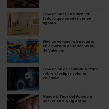
en
Hotel
Radio
Las
City
Arenas
Exposiciones en València:
Exposiciones
de
todo lo que puedes ver en
en
València
agosto
València:
todo
lo
que
Vive un verano refrescante
Vive
puedes
en el parque acuático WOW
un
ver
de València
verano
en
refrescante
agosto
en
el
Exposición de realidad virtual
Exposición
parque
sobre el eclipse solar en
de
acuático
València
realidad
WOW
virtual
de
sobre
València
el
Museo & Tour del Valencia
Museo
eclipse
Basket en el Roig Arena
&
solar
Tour