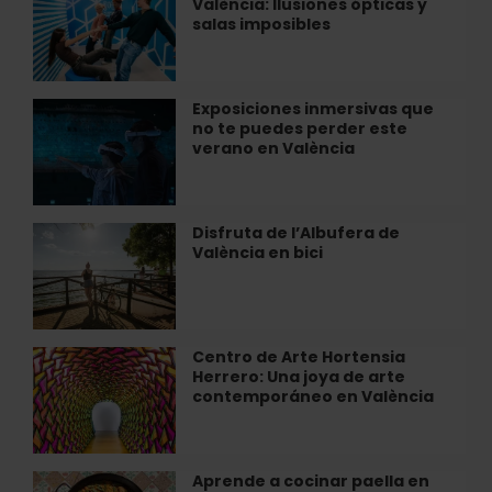
València: Ilusiones ópticas y
de
inmersiva
salas imposibles
las
en
Ilusiones
València
de
València:
Exposiciones inmersivas que
Exposiciones
Ilusiones
no te puedes perder este
inmersivas
ópticas
verano en València
que
y
no
salas
te
imposibles
puedes
Disfruta de l’Albufera de
Disfruta
perder
València en bici
de
este
l’Albufera
verano
de
en
València
València
en
Centro de Arte Hortensia
Centro
bici
Herrero: Una joya de arte
de
contemporáneo en València
Arte
Hortensia
Herrero:
Una
Aprende a cocinar paella en
Aprende