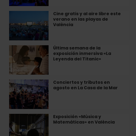
edición
del
Cine gratis y al aire libre este
Cine
festival
verano en las playas de
gratis
«Sagunt
València
y
a
al
escena»
aire
libre
Última semana de la
Última
este
exposición inmersiva «La
semana
verano
Leyenda del Titanic»
de
en
la
las
exposición
playas
inmersiva
Conciertos y tributos en
Conciertos
de
«La
agosto en La Casa de la Mar
y
València
Leyenda
tributos
del
en
Titanic»
agosto
en
Exposición «Música y
Exposición
La
Matemáticas» en València
«Música
Casa
y
de