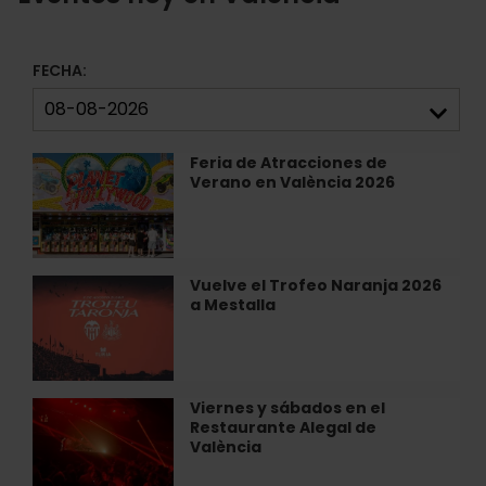
FECHA:
Feria de Atracciones de
Feria
Verano en València 2026
de
Atracciones
de
Verano
en
Vuelve el Trofeo Naranja 2026
Vuelve
València
a Mestalla
el
2026
Trofeo
Naranja
2026
a
Viernes y sábados en el
Viernes
Mestalla
Restaurante Alegal de
y
València
sábados
en