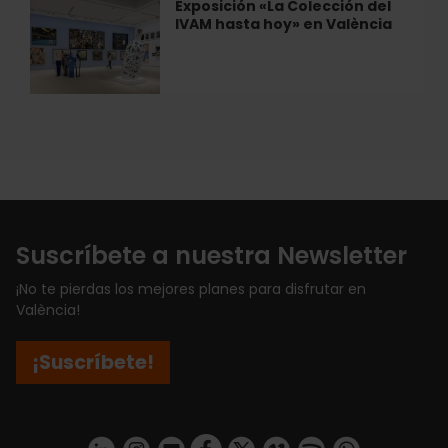
Exposición «La Colección del
Exposición
Renegado
IVAM hasta hoy» en València
«La
de
Colección
València
del
IVAM
hasta
hoy»
en
València
Suscríbete a nuestra Newsletter
¡No te pierdas los mejores planes para disfrutar en
València!
¡Suscríbete!