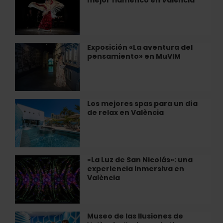
para
L’ETNO
disfrutar
del
mejor
flamenco
Exposición «La aventura del
Exposición
en
pensamiento» en MuVIM
«La
València
aventura
del
pensamiento»
en
Los mejores spas para un día
Los
MuVIM
de relax en València
mejores
spas
para
un
día
«La Luz de San Nicolás»: una
«La
de
experiencia inmersiva en
Luz
relax
València
de
en
San
València
Nicolás»:
una
Museo de las Ilusiones de
Museo
experiencia