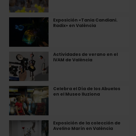
BIOPARC
València
Exposición «Tania Candiani.
Exposición
Radix» en València
«Tania
Candiani.
Radix»
en
València
Actividades de verano en el
Actividades
IVAM de València
de
verano
en
el
IVAM
Celebra el Día de los Abuelos
Celebra
de
en el Museo Iluziona
el
València
Día
de
los
Abuelos
Exposición de la colección de
Exposición
en
Avelino Marín en València
de
el
la