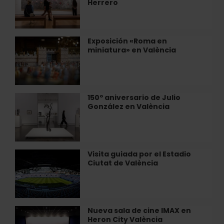
Herrero
de
Anselm
Kiefer
llega
Exposición «Roma en
Exposición
al
miniatura» en València
«Roma
Centro
en
de
miniatura»
Arte
en
Hortensia
València
150º aniversario de Julio
150º
Herrero
González en València
aniversario
de
Julio
González
en
Visita guiada por el Estadio
Visita
València
Ciutat de València
guiada
por
el
Estadio
Ciutat
Nueva sala de cine IMAX en
Nueva
de
Heron City València
sala