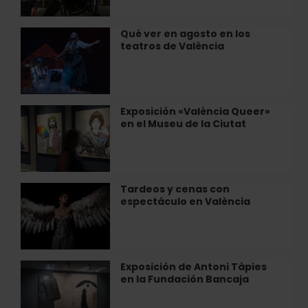
Matemáticas»
la
en
Mar
València
Qué ver en agosto en los
Qué
teatros de València
ver
en
agosto
en
los
Exposición «València Queer»
Exposición
teatros
en el Museu de la Ciutat
«València
de
Queer»
València
en
el
Museu
Tardeos y cenas con
Tardeos
de
espectáculo en València
y
la
cenas
Ciutat
con
espectáculo
en
Exposición de Antoni Tàpies
Exposición
València
en la Fundación Bancaja
de
Antoni